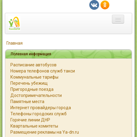
Главная
Главная
Город
Полезная информация
Расписание автобусов
Статьи
Номера телефонов служб такси
Коммунальные тарифы
Каталог
Перечень убежищ
Пригородные поезда
Справочник
Достопримечательности
Памятные места
Работа
Интернет провайдеры города
Телефоны городских служб
Объявления
Горячие линии ДНР
Квартальные комитеты
Помощь
Размещение рекламы на Ya-dn.ru