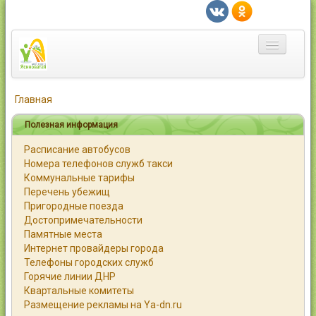
Главная
Главная
Город
Полезная информация
Расписание автобусов
Статьи
Номера телефонов служб такси
Коммунальные тарифы
Каталог
Перечень убежищ
Пригородные поезда
Справочник
Достопримечательности
Памятные места
Работа
Интернет провайдеры города
Телефоны городских служб
Объявления
Горячие линии ДНР
Квартальные комитеты
Помощь
Размещение рекламы на Ya-dn.ru