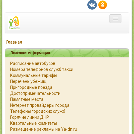
Главная
Главная
Город
Полезная информация
Расписание автобусов
Статьи
Номера телефонов служб такси
Коммунальные тарифы
Каталог
Перечень убежищ
Пригородные поезда
Справочник
Достопримечательности
Памятные места
Работа
Интернет провайдеры города
Телефоны городских служб
Объявления
Горячие линии ДНР
Квартальные комитеты
Помощь
Размещение рекламы на Ya-dn.ru