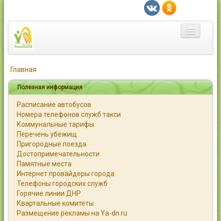
Главная
Главная
Город
Полезная информация
Расписание автобусов
Статьи
Номера телефонов служб такси
Коммунальные тарифы
Каталог
Перечень убежищ
Пригородные поезда
Справочник
Достопримечательности
Памятные места
Работа
Интернет провайдеры города
Телефоны городских служб
Объявления
Горячие линии ДНР
Квартальные комитеты
Помощь
Размещение рекламы на Ya-dn.ru