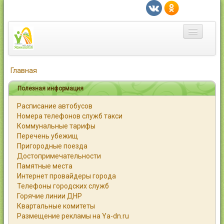
Главная
Главная
Город
Полезная информация
Расписание автобусов
Статьи
Номера телефонов служб такси
Коммунальные тарифы
Каталог
Перечень убежищ
Пригородные поезда
Справочник
Достопримечательности
Памятные места
Работа
Интернет провайдеры города
Телефоны городских служб
Объявления
Горячие линии ДНР
Квартальные комитеты
Помощь
Размещение рекламы на Ya-dn.ru