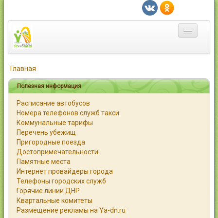
Главная
Главная
Город
Полезная информация
Расписание автобусов
Статьи
Номера телефонов служб такси
Коммунальные тарифы
Каталог
Перечень убежищ
Пригородные поезда
Справочник
Достопримечательности
Памятные места
Работа
Интернет провайдеры города
Телефоны городских служб
Объявления
Горячие линии ДНР
Квартальные комитеты
Помощь
Размещение рекламы на Ya-dn.ru