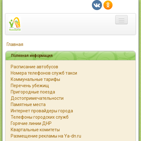
Главная
Главная
Город
Полезная информация
Расписание автобусов
Статьи
Номера телефонов служб такси
Коммунальные тарифы
Каталог
Перечень убежищ
Пригородные поезда
Справочник
Достопримечательности
Памятные места
Работа
Интернет провайдеры города
Телефоны городских служб
Объявления
Горячие линии ДНР
Квартальные комитеты
Помощь
Размещение рекламы на Ya-dn.ru