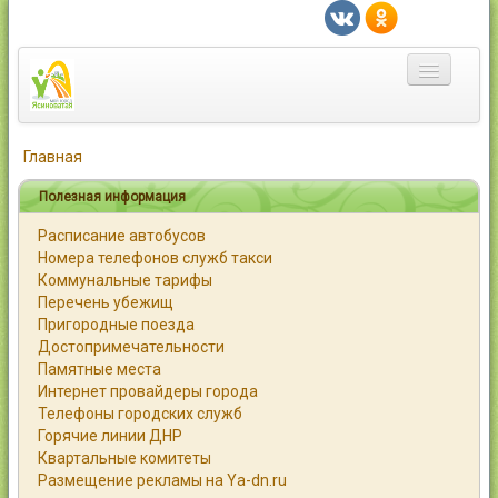
Главная
Главная
Город
Полезная информация
Расписание автобусов
Статьи
Номера телефонов служб такси
Коммунальные тарифы
Каталог
Перечень убежищ
Пригородные поезда
Справочник
Достопримечательности
Памятные места
Работа
Интернет провайдеры города
Телефоны городских служб
Объявления
Горячие линии ДНР
Квартальные комитеты
Помощь
Размещение рекламы на Ya-dn.ru