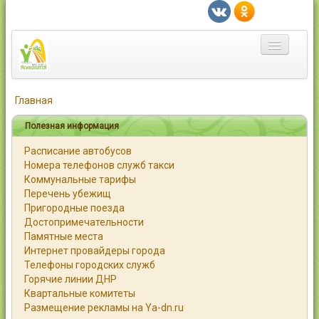
Главная
Главная
Город
Полезная информация
Расписание автобусов
Статьи
Номера телефонов служб такси
Коммунальные тарифы
Каталог
Перечень убежищ
Пригородные поезда
Справочник
Достопримечательности
Памятные места
Работа
Интернет провайдеры города
Телефоны городских служб
Объявления
Горячие линии ДНР
Квартальные комитеты
Помощь
Размещение рекламы на Ya-dn.ru