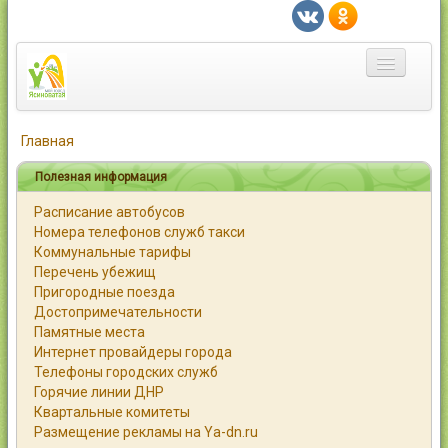
Главная
Главная
Город
Полезная информация
Расписание автобусов
Статьи
Номера телефонов служб такси
Коммунальные тарифы
Каталог
Перечень убежищ
Пригородные поезда
Справочник
Достопримечательности
Памятные места
Работа
Интернет провайдеры города
Телефоны городских служб
Объявления
Горячие линии ДНР
Квартальные комитеты
Помощь
Размещение рекламы на Ya-dn.ru