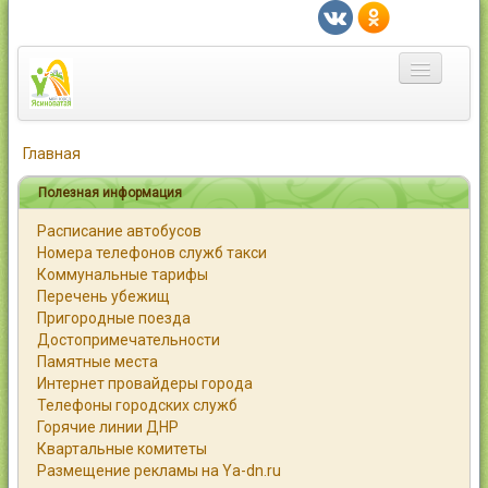
Главная
Главная
Город
Полезная информация
Расписание автобусов
Статьи
Номера телефонов служб такси
Коммунальные тарифы
Каталог
Перечень убежищ
Пригородные поезда
Справочник
Достопримечательности
Памятные места
Работа
Интернет провайдеры города
Телефоны городских служб
Объявления
Горячие линии ДНР
Квартальные комитеты
Помощь
Размещение рекламы на Ya-dn.ru