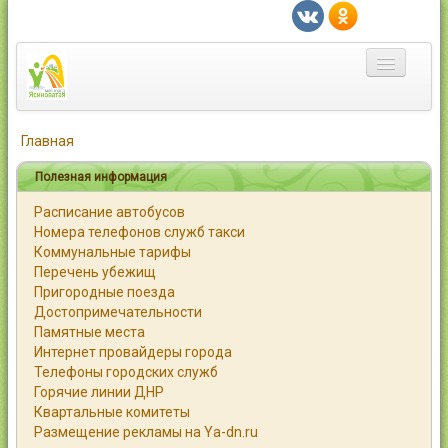
Главная
Главная
Город
Полезная информация
Расписание автобусов
Статьи
Номера телефонов служб такси
Коммунальные тарифы
Каталог
Перечень убежищ
Пригородные поезда
Справочник
Достопримечательности
Памятные места
Работа
Интернет провайдеры города
Телефоны городских служб
Объявления
Горячие линии ДНР
Квартальные комитеты
Помощь
Размещение рекламы на Ya-dn.ru