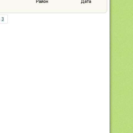
Район
Дата
3