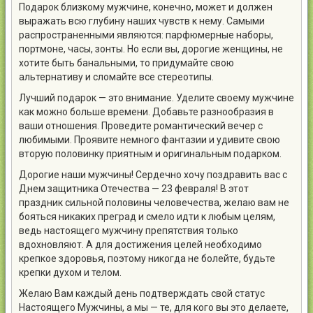
Подарок близкому мужчине, конечно, может и должен
выражать всю глубину наших чувств к нему. Самыми
распространенными являются: парфюмерные наборы,
портмоне, часы, зонты. Но если вы, дорогие женщины, не
хотите быть банальными, то придумайте свою
альтернативу и сломайте все стереотипы.
Лучший подарок — это внимание. Уделите своему мужчине
как можно больше времени. Добавьте разнообразия в
ваши отношения. Проведите романтический вечер с
любимыми. Проявите немного фантазии и удивите свою
вторую половинку приятным и оригинальным подарком.
Дорогие наши мужчины! Сердечно хочу поздравить вас с
Днем защитника Отечества — 23 февраля! В этот
праздник сильной половины человечества, желаю вам не
бояться никаких преград и смело идти к любым целям,
ведь настоящего мужчину препятствия только
вдохновляют. А для достижения целей необходимо
крепкое здоровья, поэтому никогда не болейте, будьте
крепки духом и телом.
Желаю Вам каждый день подтверждать свой статус
Настоящего Мужчины, а мы — те, для кого вы это делаете,