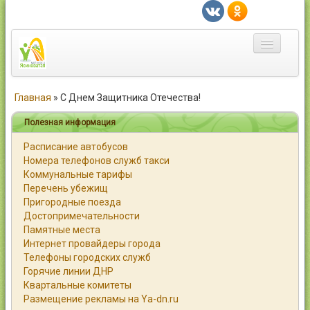
Главная
Главная
»
С Днем Защитника Отечества!
Город
Полезная информация
Расписание автобусов
Статьи
Номера телефонов служб такси
Коммунальные тарифы
Каталог
Перечень убежищ
Пригородные поезда
Справочник
Достопримечательности
Памятные места
Работа
Интернет провайдеры города
Телефоны городских служб
Объявления
Горячие линии ДНР
Квартальные комитеты
Помощь
Размещение рекламы на Ya-dn.ru