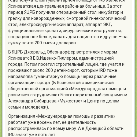
года получателем гуманитарной помощи от IRD является
Ясиноватская центральная районная больница. За этот
период ЯЦРБ получила операционный стол, инкубатор и
грелку для новорожденных, смотровой гинекологический
стол, электрохирургический аппарат, аппарат ЭКГ,
функциональные кровати, хирургические инструменты,
операционное бельё, халаты для пациентов и другое — на
сумму почти 200 тысяч долларов.
В ЯЦРБ Джеральд Оберндорфер встретился с мэром
Ясиноватой Е.В.Ищенко-Гиллером, администрацией
города. Потом посетил строительный лицей, где учатся и
проживают около 200 детей-сирот, которым IRD тоже
направляла гуманитарную помощь через различные
организации города. (В Ясиноватой с американской
общественной организацией «Международная помощь и
развитие» сотрудничают Благотворительный фонд имени
Александра Сибирцева «Мужество» и Центр по делам
семьи и молодёжи).
Организация «Международная помощь и развитие»
работает уже восемь лет, её деятельность
распространилась по всему миру. А в Донецкой области
IRD знают уже пять лет.