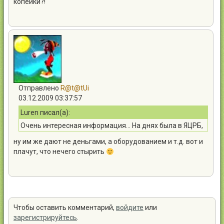
копейки?!
Отправлено
R@t@tUi
03.12.2009 03:37:57
Luren писал(а):
Очень интересная информация... На днях была в ЯЦРБ,
где мне врач на приеме начала подрассказывать, мол
ну им же дают не деньгами, а оборудованием и т.д. вот и
финансирование есть только в железнодорожной
плачут, что нечего стырить
больнице, а они (ЯЦРБ) бедные и несчастные
перебиваются на копейки.. 200 тыс. долларов - это уже
копейки?!
Чтобы оставить комментарий,
войдите
или
зарегистрируйтесь
.