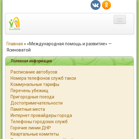
Главная
Главная
»
«Международная помощь и развитие» —
Ясиноватой
Город
Полезная информация
Статьи
Расписание автобусов
Номера телефонов служб такси
Каталог
Коммунальные тарифы
Перечень убежищ
Справочник
Пригородные поезда
Достопримечательности
Работа
Памятные места
Интернет провайдеры города
Объявления
Телефоны городских служб
Горячие линии ДНР
Помощь
Квартальные комитеты