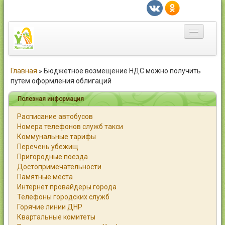
Главная
Главная
»
Бюджетное возмещение НДС можно получить
путем оформления облигаций
Город
Полезная информация
Статьи
Расписание автобусов
Номера телефонов служб такси
Каталог
Коммунальные тарифы
Перечень убежищ
Справочник
Пригородные поезда
Достопримечательности
Работа
Памятные места
Интернет провайдеры города
Объявления
Телефоны городских служб
Горячие линии ДНР
Помощь
Квартальные комитеты