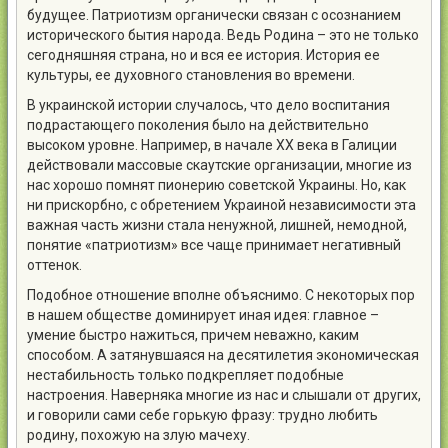
будущее. Патриотизм органически связан с осознанием
исторического бытия народа. Ведь Родина – это не только
сегодняшняя страна, но и вся ее история. История ее
культуры, ее духовного становления во времени.
В украинской истории случалось, что дело воспитания
подрастающего поколения было на действительно
высоком уровне. Например, в начале ХХ века в Галиции
действовали массовые скаутские организации, многие из
нас хорошо помнят пионерию советской Украины. Но, как
ни прискорбно, с обретением Украиной независимости эта
важная часть жизни стала ненужной, лишней, немодной,
понятие «патриотизм» все чаще принимает негативный
оттенок.
Подобное отношение вполне объяснимо. С некоторых пор
в нашем обществе доминирует иная идея: главное –
умение быстро нажиться, причем неважно, каким
способом. А затянувшаяся на десятилетия экономическая
нестабильность только подкрепляет подобные
настроения. Наверняка многие из нас и слышали от других,
и говорили сами себе горькую фразу: трудно любить
родину, похожую на злую мачеху.