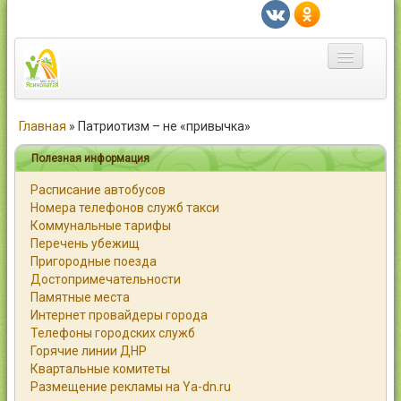
Главная
Главная
»
Патриотизм – не «привычка»
Город
Полезная информация
Расписание автобусов
Статьи
Номера телефонов служб такси
Коммунальные тарифы
Каталог
Перечень убежищ
Пригородные поезда
Справочник
Достопримечательности
Памятные места
Работа
Интернет провайдеры города
Телефоны городских служб
Объявления
Горячие линии ДНР
Квартальные комитеты
Помощь
Размещение рекламы на Ya-dn.ru