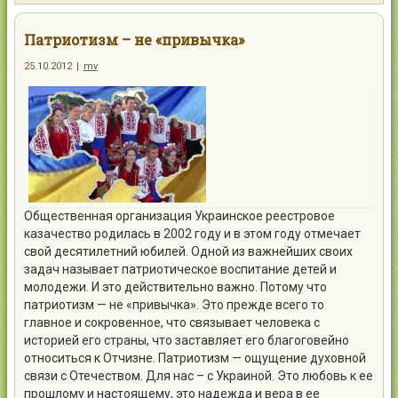
Контакты
Патриотизм – не «привычка»
25.10.2012
|
mv
Войти
Общественная организация Украинское реестровое
казачество родилась в 2002 году и в этом году отмечает
свой десятилетний юбилей. Одной из важнейших своих
задач называет патриотическое воспитание детей и
молодежи. И это действительно важно. Потому что
патриотизм — не «привычка».
Это прежде всего то
главное и сокровенное, что связывает человека с
историей его страны, что заставляет его благоговейно
относиться к Отчизне. Патриотизм — ощущение духовной
связи с Отечеством. Для нас – с Украиной. Это любовь к ее
прошлому и настоящему, это надежда и вера в ее