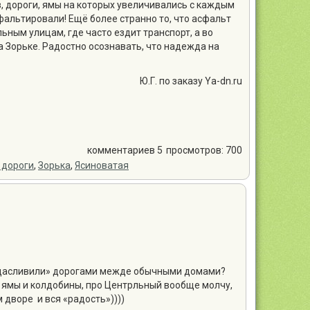
ов, дороги, ямы на которых увеличивались с каждым
фальтировали! Ещё более странно то, что асфальт
ьным улицам, где часто ездит транспорт, а во
 Зорьке. Радостно осознавать, что надежда на
Ю.Г. по заказу Ya-dn.ru
комментариев 5
просмотров: 700
 дороги
,
Зорька
,
Ясиноватая
 «ощасливили» дорогами межде обычными домами?
 ямы и колдобины, про Центрльный вообще молчу,
 дворе и вся «радость»))))