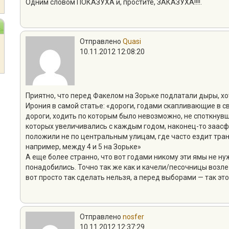
Одним словом ПОКАЗУХА и, простите, ЗАКАЗУХА!!!!.
Отправлено
Quasi
10.11.2012 12:08:20
Приятно, что перед Факелом на Зорьке подлатали дыры, хо
Ирония в самой статье: «дороги, годами скапливающие в с
дороги, ходить по которым было невозможно, не споткнувши
которых увеличивались с каждым годом, наконец-то заасф
положили не по центральным улицам, где часто ездит тра
например, между 4 и 5 на Зорьке»
А еще более странно, что вот годами никому эти ямы не н
понадобились. Точно так же как и качели/песочницы возле
вот просто так сделать нельзя, а перед выборами — так это
Отправлено
nosfer
10.11.2012 12:37:29