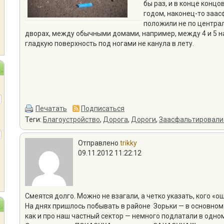
бы раз, и в конце конц
годом, наконец-то заас
положили не по централ
дворах, между обычными домами, например, между 4 и 5 на
гладкую поверхность под ногами не канула в лету.
Печатать
Подписаться
Теги:
Благоустройство
,
Дорога
,
Дороги
,
Заасфальтировали
Отправлено
trikky
09.11.2012 11:22:12
Смеятся долго. Можно не взагали, а четко указать, кого
На днях пришлось побывать в районе Зорьки — в основном
как и про наш частный сектор — немного подлатали в одном