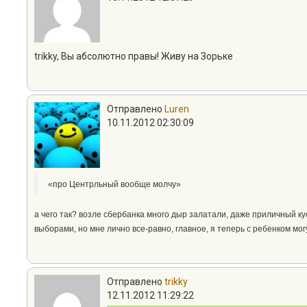
trikky, Вы абсолютно правы! Живу на Зорьке
Отправлено
Luren
10.11.2012 02:30:09
«про Центрльный вообще молчу»
а чего так? возле сбербанка много дыр залатали, даже приличный ку
выборами, но мне лично все-равно, главное, я теперь с ребенком мог
Отправлено
trikky
12.11.2012 11:29:22