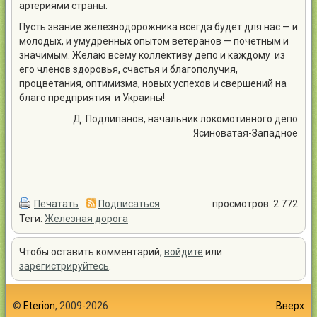
артериями страны.
Пусть звание железнодорожника всегда будет для нас — и
молодых, и умудренных опытом ветеранов — почетным и
значимым. Желаю всему коллективу депо и каждому
из
его членов здоровья, счастья и благополучия,
процветания, оптимизма, новых успехов и свершений на
благо предприятия
и Украины!
Д. Подлипанов, начальник локомотивного депо
Ясиноватая-Западное
Печатать
Подписаться
просмотров: 2 772
Теги:
Железная дорога
Чтобы оставить комментарий,
войдите
или
зарегистрируйтесь
.
©
Eterion
, 2009-2026
Вверх