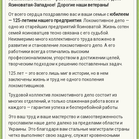
Ясиноватая-Западное!
Дорогие наши ветераны!
От всего сердца поздравляю вас и ваши семьи с
юбилеем
—
125-летием нашего предприятия
. Локомотивное депо —
одно из старейших предприятий Ясиноватой. Жизнь сотен
семей ясиноватцев тесно связана с его судьбой.
Неизмеримо много коллективного труда вложено в
развитие и становление локомотивного депо. А его
работники всегда отличались высоким
профессионализмом, упорством в достижении целей,
творческим подходом к решению поставленных задач.
125 лет – это всего лишь миг в истории, но в нем
заключены жизнь и труд не одного поколения
локомотивщиков.
Трудовой коллектив локомотивного депо состоит из
многих отделений, и только слаженная работа всех и
каждого — гарантия успеха и бесперебойной работы.
Это ваш труд и ваше мастерство и самоотверженность
прославили наше депо далеко за пределами области и
Украины. Это благодаря вам стальные магистрали страны
четко выполняют свою задачу, служат кровеносными