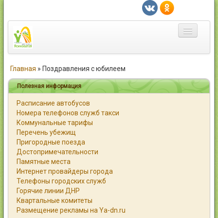
Главная
Главная
»
Поздравления с юбилеем
Город
Полезная информация
Расписание автобусов
Статьи
Номера телефонов служб такси
Коммунальные тарифы
Каталог
Перечень убежищ
Пригородные поезда
Справочник
Достопримечательности
Памятные места
Работа
Интернет провайдеры города
Телефоны городских служб
Объявления
Горячие линии ДНР
Квартальные комитеты
Помощь
Размещение рекламы на Ya-dn.ru