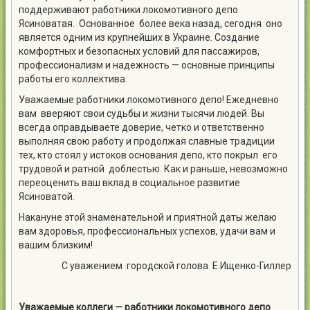
поддерживают работники локомотивного депо
Ясиноватая.
Основанное
более века назад, сегодня
оно
является одним из крупнейших в Украине. Создание
комфортных и безопасных условий для пассажиров,
профессионализм и надежность — основные принципы
работы его коллектива.
Уважаемые работники локомотивного депо! Ежедневно
вам
вверяют свои судьбы и жизни тысячи людей. Вы
всегда оправдываете доверие, четко и ответственно
выполняя свою работу и продолжая славные традиции
тех, кто стоял у истоков основания депо, кто покрыл
его
трудовой и ратной
доблестью. Как и раньше, невозможно
переоценить ваш вклад в социальное развитие
Ясиноватой.
Накануне этой знаменательной и приятной даты желаю
вам здоровья, профессиональных успехов, удачи вам и
вашим близким!
С уважением
городской голова
Е.Ищенко-Гиллер
Уважаемые коллеги — работники локомотивного депо