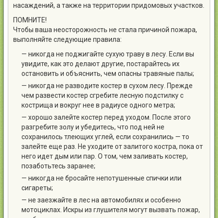
насаждений, а также на территории придомовых участков.
ПОМНИТЕ!
Чтобы ваша неосторожность не стала причиной пожара,
выполняйте следующие правила:
— никогда не поджигайте сухую траву в лесу. Если вы
увидите, как это делают другие, постарайтесь их
остановить и объяснить, чем опасны травяные палы;
— никогда не разводите костер в сухом лесу. Прежде
чем развести костер сгребите лесную подстилку с
кострища и вокруг нее в радиусе одного метра;
— хорошо залейте костер перед уходом. После этого
разгребите золу и убедитесь, что под ней не
сохранилось тлеющих углей, если сохранились — то
залейте еще раз. Не уходите от залитого костра, пока от
него идет дым или пар. О том, чем заливать костер,
позаботьтесь заранее;
— никогда не бросайте непотушенные спички или
сигареты;
— не заезжайте в лес на автомобилях и особенно
мотоциклах. Искры из глушителя могут вызвать пожар,