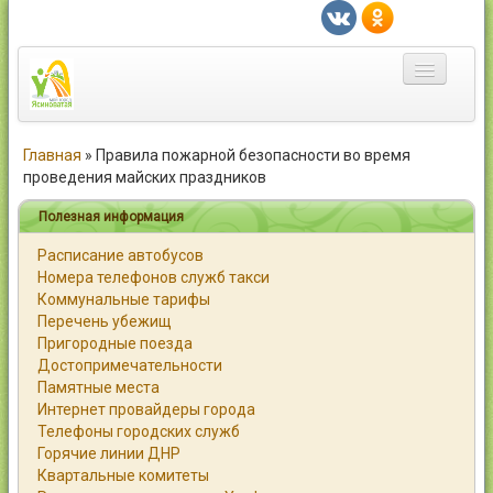
Главная
Главная
»
Правила пожарной безопасности во время
проведения майских праздников
Город
Полезная информация
Статьи
Расписание автобусов
Номера телефонов служб такси
Каталог
Коммунальные тарифы
Перечень убежищ
Справочник
Пригородные поезда
Достопримечательности
Работа
Памятные места
Интернет провайдеры города
Объявления
Телефоны городских служб
Горячие линии ДНР
Помощь
Квартальные комитеты