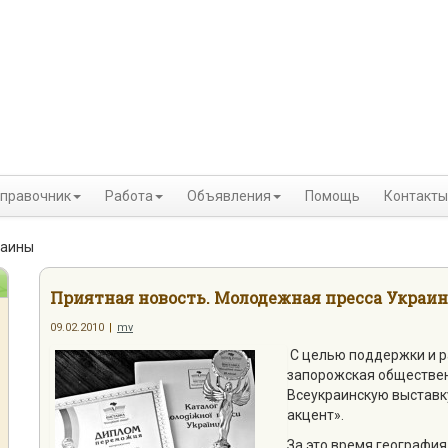
правочник
Работа
Объявления
Помощь
Контакты
раины
Приятная новость. Молодежная пресса Украи
09.02.2010
|
mv
С целью поддержки и р
запорожская обществен
Всеукраинскую выстав
акцент».
За это время география