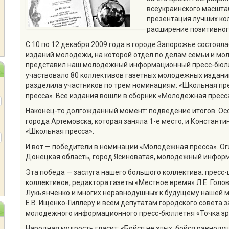
всеукраинского масшта
презентация лучших ко
расширение позитивног
С 10 по 12 декабря 2009 года в городе Запорожье состоял
изданий молодежи, на которой отдел по делам семьи и мо
представил наш молодежный информационный пресс-бюлле
участвовало 80 коллективов газетных молодежных изданий
разделила участников по трем номинациям: «Школьная пр
пресса». Все издания вошли в сборник «Молодежная пресс
Наконец-то долгожданный момент: подведение итогов. Ос
города Артемовска, которая заняла 1-е место, и Константи
«Школьная пресса».
И вот — победители в номинации «Молодежная пресса». Ог
Донецкая область, город Ясиноватая, молодежный информ
Эта победа — заслуга нашего большого коллектива: пресс
коллективов, редактора газеты «Местное время» Л.Е. Голов
Лукьянченко и многих неравнодушных к будущему нашей м
Е.В. Ищенко-Гиллеру и всем депутатам городского совета з
молодежного информационного пресс-бюллетня «Точка зр
Народная мудрость гласит: «Бойся не злых, бойся равнодуш