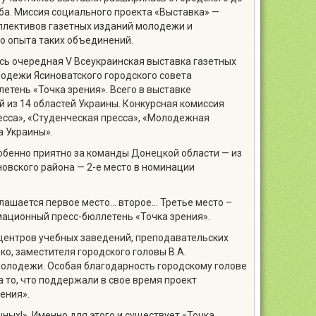
ба. Миссия социального проекта «Выставка» —
ллективов газетных изданий молодежи и
о опыта таких объединений.
ась очередная V Всеукраинская выставка газетных
лодежи Ясиноватского городского совета
тень «Точка зрения». Всего в выставке
 из 14 областей Украины. Конкурсная комиссия
есса», «Студенческая пресса», «Молодежная
а Украины».
обенно приятно за команды Донецкой области — из
новского района — 2-е место в номинации
лашается первое место… второе… Третье место –
ационный пресс-бюллетень «Точка зрения».
-центров учебных заведений, преподавательских
ко, заместителя городского головы В.А.
олодежи. Особая благодарность городскому голове
а то, что поддержали в свое время проект
ения».
ных!». Именно для этого и существует «Точка