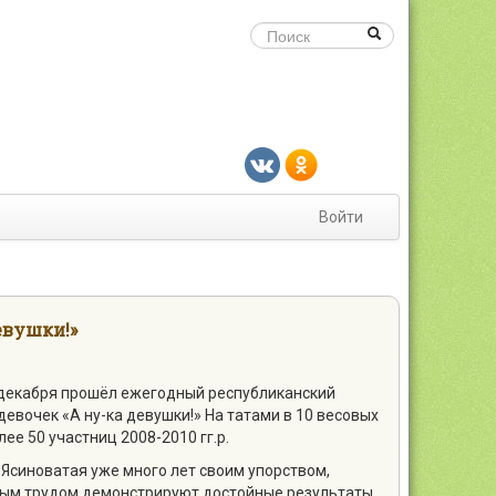
Войти
евушки!»
 декабря прошёл ежегодный республиканский
девочек «А ну-ка девушки!» На татами в 10 весовых
ее 50 участниц 2008-2010 гг.р.
Ясиноватая уже много лет своим упорством,
ым трудом демонстрируют достойные результаты.