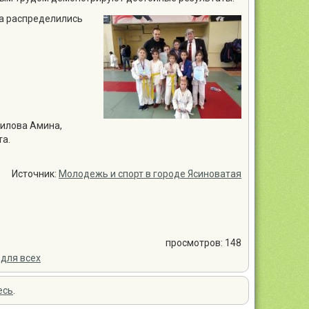
та распределились
лилова Амина,
та.
Источник:
Молодежь и спорт в городе Ясиноватая
просмотров: 148
 для всех
есь
.