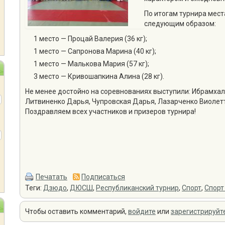
По итогам турнира мес
следующим образом:
1 место — Процай Валерия (36 кг);
1 место — Сапронова Марина (40 кг);
1 место — Малькова Мария (57 кг);
3 место — Кривошапкина Алина (28 кг).
Не менее достойно на соревнованиях выступили: Ибрамха
Литвиненко Дарья, Чупровская Дарья, Лазарченко Виолет
Поздравляем всех участников и призеров турнира!
Печатать
Подписаться
Теги:
Дзюдо
,
ДЮСШ
,
Республиканский турнир
,
Спорт
,
Спорт
Чтобы оставить комментарий,
войдите
или
зарегистрируйт