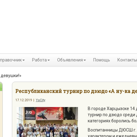
правочник
Работа
Объявления
Помощь
Контакты
 девушки!»
Республиканский турнир по дзюдо «А ну-ка д
17.12.2019
|
YaCity
В городе Харцызске 14
турнир по дзюдо среди 
категориях боролись бол
Воспитанницы ДЮСШ г. 
характером и ежедневн