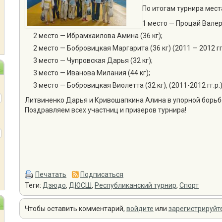
По итогам турнира мес
1 место — Процай Валери
2 место — Ибрамхаилова Амина (36 кг);
2 место — Бобровицкая Маргарита (36 кг) (2011 — 2012 гг.
3 место — Чупровская Дарья (32 кг);
3 место — Иванова Милания (44 кг);
3 место — Бобровицкая Виолетта (32 кг), (2011-2012 гг.р.)
Литвиненко Дарья и Кривошапкина Алина в упорной борьбе 
Поздравляем всех участниц и призеров турнира!
Печатать
Подписаться
Теги:
Дзюдо
,
ДЮСШ
,
Республиканский турнир
,
Спорт
Чтобы оставить комментарий,
войдите
или
зарегистрируйт