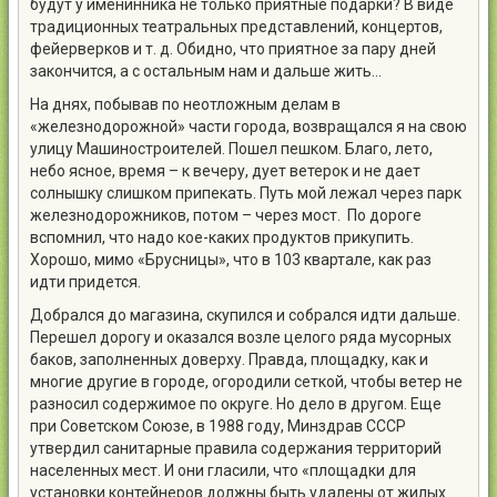
будут у именинника не только приятные подарки? В виде
традиционных театральных представлений, концертов,
фейерверков и т. д. Обидно, что приятное за пару дней
закончится, а с остальным нам и дальше жить…
На днях, побывав по неотложным делам в
«железнодорожной» части города, возвращался я на свою
улицу Машиностроителей. Пошел пешком. Благо, лето,
небо ясное, время – к вечеру, дует ветерок и не дает
солнышку слишком припекать. Путь мой лежал через парк
железнодорожников, потом – через мост. По дороге
вспомнил, что надо кое-каких продуктов прикупить.
Хорошо, мимо «Брусницы», что в 103 квартале, как раз
идти придется.
Добрался до магазина, скупился и собрался идти дальше.
Перешел дорогу и оказался возле целого ряда мусорных
баков, заполненных доверху. Правда, площадку, как и
многие другие в городе, огородили сеткой, чтобы ветер не
разносил содержимое по округе. Но дело в другом. Еще
при Советском Союзе, в 1988 году, Минздрав СССР
утвердил санитарные правила содержания территорий
населенных мест. И они гласили, что «площадки для
установки контейнеров должны быть удалены от жилых