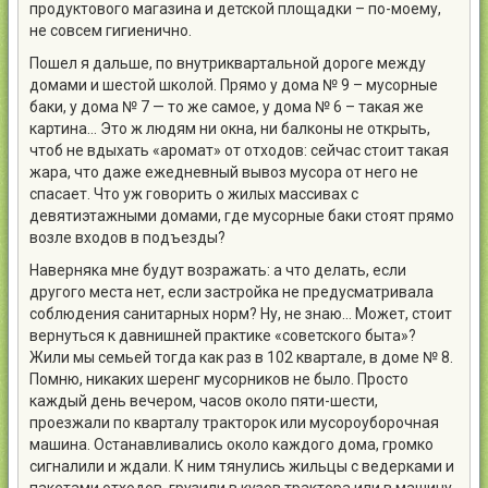
продуктового магазина и детской площадки – по-моему,
не совсем гигиенично.
Пошел я дальше, по внутриквартальной дороге между
домами и шестой школой. Прямо у дома № 9 – мусорные
баки, у дома № 7 — то же самое, у дома № 6 – такая же
картина… Это ж людям ни окна, ни балконы не открыть,
чтоб не вдыхать «аромат» от отходов: сейчас стоит такая
жара, что даже ежедневный вывоз мусора от него не
спасает. Что уж говорить о жилых массивах с
девятиэтажными домами, где мусорные баки стоят прямо
возле входов в подъезды?
Наверняка мне будут возражать: а что делать, если
другого места нет, если застройка не предусматривала
соблюдения санитарных норм? Ну, не знаю… Может, стоит
вернуться к давнишней практике «советского быта»?
Жили мы семьей тогда как раз в 102 квартале, в доме № 8.
Помню, никаких шеренг мусорников не было. Просто
каждый день вечером, часов около пяти-шести,
проезжали по кварталу тракторок или мусороуборочная
машина. Останавливались около каждого дома, громко
сигналили и ждали. К ним тянулись жильцы с ведерками и