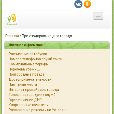
Главная
Главная
»
Три «подарка» ко дню города
Город
Полезная информация
Расписание автобусов
Статьи
Номера телефонов служб такси
Коммунальные тарифы
Каталог
Перечень убежищ
Пригородные поезда
Справочник
Достопримечательности
Памятные места
Работа
Интернет провайдеры города
Телефоны городских служб
Объявления
Горячие линии ДНР
Квартальные комитеты
Помощь
Размещение рекламы на Ya-dn.ru