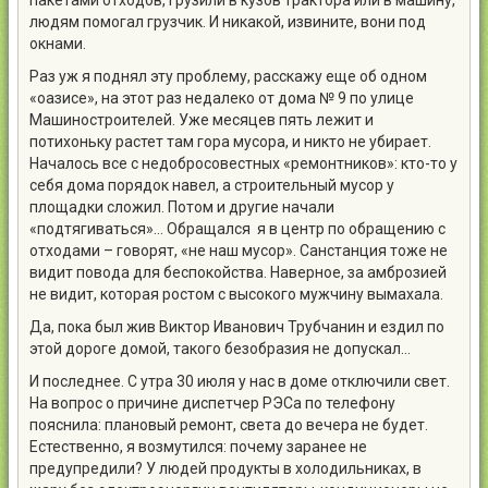
пакетами отходов, грузили в кузов трактора или в машину,
людям помогал грузчик. И никакой, извините, вони под
окнами.
Раз уж я поднял эту проблему, расскажу еще об одном
«оазисе», на этот раз недалеко от дома № 9 по улице
Машиностроителей. Уже месяцев пять лежит и
потихоньку растет там гора мусора, и никто не убирает.
Началось все с недобросовестных «ремонтников»: кто-то у
себя дома порядок навел, а строительный мусор у
площадки сложил. Потом и другие начали
«подтягиваться»… Обращался я в центр по обращению с
отходами – говорят, «не наш мусор». Санстанция тоже не
видит повода для беспокойства. Наверное, за амброзией
не видит, которая ростом с высокого мужчину вымахала.
Да, пока был жив Виктор Иванович Трубчанин и ездил по
этой дороге домой, такого безобразия не допускал…
И последнее. С утра 30 июля у нас в доме отключили свет.
На вопрос о причине диспетчер РЭСа по телефону
пояснила: плановый ремонт, света до вечера не будет.
Естественно, я возмутился: почему заранее не
предупредили? У людей продукты в холодильниках, в