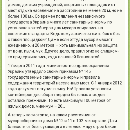
домов, детских учреждений, спортивных площадок и от
мест отдыха населения на расстояние не менее 20 м, но не
более 100 м». Со времен появления независимого
государства Украина много лет санитарные нормы по
установке контейнеров для мусора опирались на
советские стандарты. Ведь кому захочется жить бок о бок
с такой площадкой? Даже если оттуда мусор вывозят
ежедневно, и 20 метров — хоть минимальная, но защита
от вони, пыли, мух. Другое дело, правил этих не слишком-
то придерживались, судя по нашей Ясиноватой.
17 марта 2011 года министерство здравоохранения
Украины утвердило своим приказом № 145
государственные санитарные нормы и правила
содержания территорий населенных мест. С 1 января 2012
года документ вступил в силу. Но! Правила установки
контейнеров для сбора твердых бытовых отходов
остались прежними. То есть максимум 100 метров от
жилых домов, минимум – 20…
А теперь посмотрите, на каком расстоянии от
мусоросборников дома № 12 и 11 в 102-м квартале. Да и
близость от благоухающего в летнюю жару строя баков