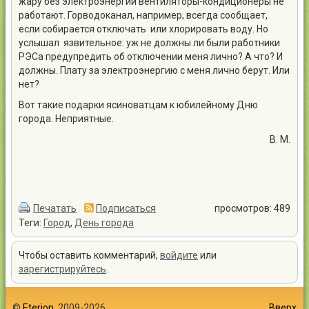
жару без электроэнергии вентиляторы-кондиционеры не
работают. Горводоканал, например, всегда сообщает,
если собирается отключать или хлорировать воду. Но
услышал язвительное: уж не должны ли были работники
РЭСа предупредить об отключении меня лично? А что? И
должны. Плату за электроэнергию с меня лично берут. Или
нет?
Вот такие подарки ясиноватцам к юбилейному Дню
города. Неприятные.
В. М.
Печатать
Подписаться
просмотров: 489
Теги:
Город
,
День города
Чтобы оставить комментарий,
войдите
или
зарегистрируйтесь
.
©
Eterion
, 2009-2026
Вверх