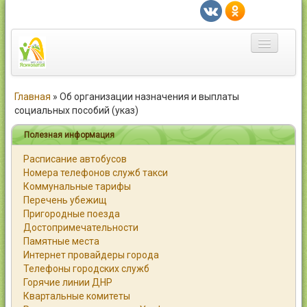
Главная
Главная
»
Об организации назначения и выплаты
социальных пособий (указ)
Город
Полезная информация
Статьи
Расписание автобусов
Номера телефонов служб такси
Каталог
Коммунальные тарифы
Перечень убежищ
Справочник
Пригородные поезда
Достопримечательности
Работа
Памятные места
Интернет провайдеры города
Объявления
Телефоны городских служб
Горячие линии ДНР
Помощь
Квартальные комитеты