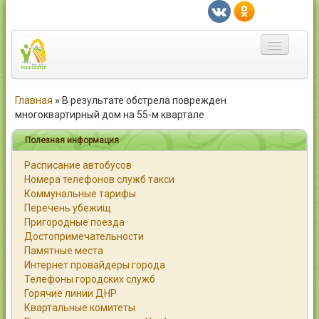
Главная
Главная
»
В результате обстрела поврежден
многоквартирный дом на 55-м квартале
Город
Полезная информация
Статьи
Расписание автобусов
Номера телефонов служб такси
Каталог
Коммунальные тарифы
Перечень убежищ
Справочник
Пригородные поезда
Достопримечательности
Работа
Памятные места
Интернет провайдеры города
Объявления
Телефоны городских служб
Горячие линии ДНР
Помощь
Квартальные комитеты