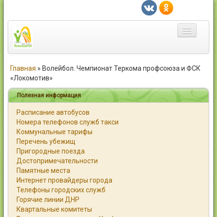
Главная
Главная
»
Волейбол. Чемпионат Теркома профсоюза и ФСК
«Локомотив»
Город
Полезная информация
Статьи
Расписание автобусов
Номера телефонов служб такси
Каталог
Коммунальные тарифы
Перечень убежищ
Справочник
Пригородные поезда
Достопримечательности
Работа
Памятные места
Интернет провайдеры города
Объявления
Телефоны городских служб
Горячие линии ДНР
Помощь
Квартальные комитеты