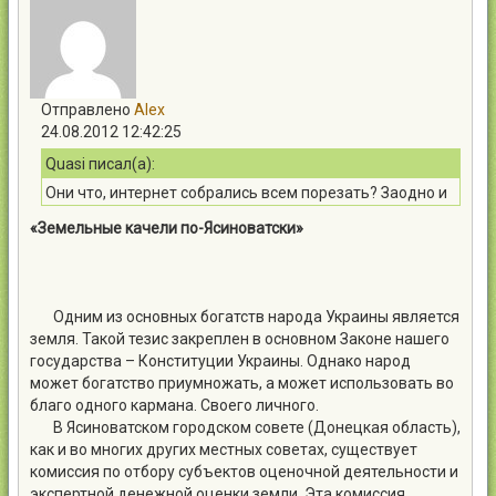
Отправлено
Alex
24.08.2012 12:42:25
Quasi писал(а):
Они что, интернет собрались всем порезать? Заодно и
автономное отопление? Ну-ну :)
«Земельные качели по-Ясиноватски»
Одним из основных богатств народа Украины является
земля. Такой тезис закреплен в основном Законе нашего
государства – Конституции Украины. Однако народ
может богатство приумножать, а может использовать во
благо одного кармана. Своего личного.
В Ясиноватском городском совете (Донецкая область),
как и во многих других местных советах, существует
комиссия по отбору субъектов оценочной деятельности и
экспертной денежной оценки земли. Эта комиссия,