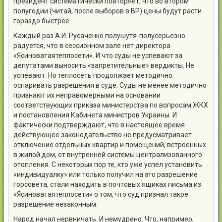
президент систематически повторяет, что во втором
полугодии (читай, после выборов в ВР) цены будут расти
гораздо быстрее.
Каждый раз А.И. Русаченко полушутя-полусерьезно
радуется, что в сессионном зале нет директора
«Ясиноватаятеплосети». И что суды не успевают за
депутатами выносить «запретительные» вердикты. Не
успевают. Но теплосеть продолжает методично
оспаривать разрешения в суде. Суды не менее методично
признают их неправомерными на основании
соответствующих приказа министерства по вопросам ЖКХ
и постановления Кабинета министров Украины. И
фактически подтверждают, что в настоящее время
действующее законодательство не предусматривает
отключение отдельных квартир и помещений, встроенных
в жилой дом, от внутренней системы централизованного
отопления. С некоторых пор те, кто уже успел установить
«индивидуалку» или только получил на это разрешение
горсовета, стали находить в почтовых ящиках письма из
«Ясиноватаятеплосети» о том, что суд признал такое
разрешение незаконным.
Народ начал нервничать. И немудрено. Что, например,