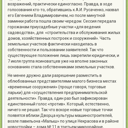
возражений, практически единогласно. Правда, в ходе
голосования кто-то, обратившись к А.И. Русаченко, назвал
его Евгением Владимировичем, но после минутной
заминки работа пошла своим чередом. Сессия передала
горожанам приусадебные участки «для ведения
садоводства», для «строительства и обслуживания жилых
домов, хозяйственных построек и сооружений». Часть
земельных участков фактически находилась в
собственности и пользовании заявителей. Так что
существующее положение лишь закрепили юридически, и
7 июля группа ясиноватцев уже на вполне законных
основаниях стала собственниками земельных участков.
Не менее дружно дали разрешение разместить в
облюбованных представителями малого бизнеса местах
«временные сооружения» (проще говоря, торговые
ларьки) для «осуществления предпринимательской
деятельности». Правда, один раз был зафиксирован
единственный голос «против». Который, естественно,
ничего не решал. Так что вскоре новые торговые точки
появятся вблизи Дворца культуры машиностроителей,
возле павильона «Малыш» по улице Некрасова и в районе
новостройки – дома № 11 в третьем микрорайоне,