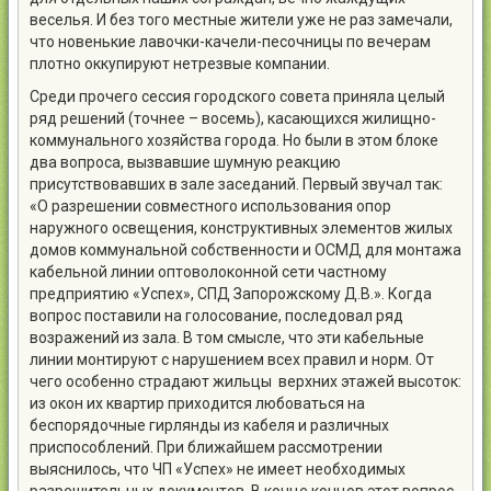
веселья. И без того местные жители уже не раз замечали,
что новенькие лавочки-качели-песочницы по вечерам
плотно оккупируют нетрезвые компании.
Cреди прочего сессия городского совета приняла целый
ряд решений (точнее – восемь), касающихся жилищно-
коммунального хозяйства города. Но были в этом блоке
два вопроса, вызвавшие шумную реакцию
присутствовавших в зале заседаний. Первый звучал так:
«О разрешении совместного использования опор
наружного освещения, конструктивных элементов жилых
домов коммунальной собственности и ОСМД для монтажа
кабельной линии оптоволоконной сети частному
предприятию «Успех», СПД Запорожскому Д.В.». Когда
вопрос поставили на голосование, последовал ряд
возражений из зала. В том смысле, что эти кабельные
линии монтируют с нарушением всех правил и норм. От
чего особенно страдают жильцы верхних этажей высоток:
из окон их квартир приходится любоваться на
беспорядочные гирлянды из кабеля и различных
приспособлений. При ближайшем рассмотрении
выяснилось, что ЧП «Успех» не имеет необходимых