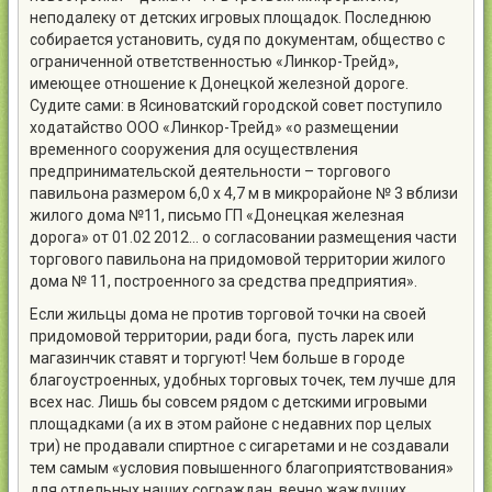
неподалеку от детских игровых площадок. Последнюю
собирается установить, судя по документам, общество с
ограниченной ответственностью «Линкор-Трейд»,
имеющее отношение к Донецкой железной дороге.
Судите сами: в Ясиноватский городской совет поступило
ходатайство ООО «Линкор-Трейд» «о размещении
временного сооружения для осуществления
предпринимательской деятельности – торгового
павильона размером 6,0 х 4,7 м в микрорайоне № 3 вблизи
жилого дома №11, письмо ГП «Донецкая железная
дорога» от 01.02 2012… о согласовании размещения части
торгового павильона на придомовой территории жилого
дома № 11, построенного за средства предприятия».
Если жильцы дома не против торговой точки на своей
придомовой территории, ради бога, пусть ларек или
магазинчик ставят и торгуют! Чем больше в городе
благоустроенных, удобных торговых точек, тем лучше для
всех нас. Лишь бы совсем рядом с детскими игровыми
площадками (а их в этом районе с недавних пор целых
три) не продавали спиртное с сигаретами и не создавали
тем самым «условия повышенного благоприятствования»
для отдельных наших сограждан, вечно жаждущих