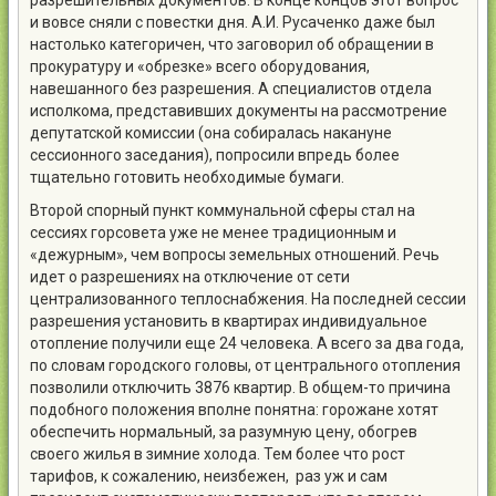
разрешительных документов. В конце концов этот вопрос
и вовсе сняли с повестки дня. А.И. Русаченко даже был
настолько категоричен, что заговорил об обращении в
прокуратуру и «обрезке» всего оборудования,
навешанного без разрешения. А специалистов отдела
исполкома, представивших документы на рассмотрение
депутатской комиссии (она собиралась накануне
сессионного заседания), попросили впредь более
тщательно готовить необходимые бумаги.
Второй спорный пункт коммунальной сферы стал на
сессиях горсовета уже не менее традиционным и
«дежурным», чем вопросы земельных отношений. Речь
идет о разрешениях на отключение от сети
централизованного теплоснабжения. На последней сессии
разрешения установить в квартирах индивидуальное
отопление получили еще 24 человека. А всего за два года,
по словам городского головы, от центрального отопления
позволили отключить 3876 квартир. В общем-то причина
подобного положения вполне понятна: горожане хотят
обеспечить нормальный, за разумную цену, обогрев
своего жилья в зимние холода. Тем более что рост
тарифов, к сожалению, неизбежен, раз уж и сам