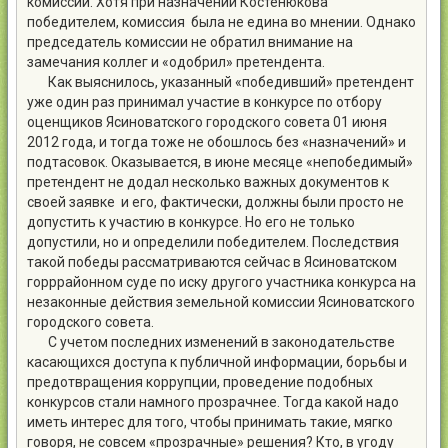
комиссии. Хотя при назначении Костенюкова
победителем, комиссия была не едина во мнении. Однако
председатель комиссии не обратил внимание на
замечания коллег и «одобрил» претендента.
Как выяснилось, указанный «победивший» претендент
уже один раз принимал участие в конкурсе по отбору
оценщиков Ясиноватского городского совета 01 июня
2012 года, и тогда тоже не обошлось без «назначений» и
подтасовок. Оказывается, в июне месяце «непобедимый»
претендент не додал несколько важных документов к
своей заявке и его, фактически, должны были просто не
допустить к участию в конкурсе. Но его не только
допустили, но и определили победителем. Последствия
такой победы рассматриваются сейчас в Ясиноватском
горррайонном суде по иску другого участника конкурса на
незаконные действия земельной комиссии Ясиноватского
городского совета.
С учетом последних изменений в законодательстве
касающихся доступа к публичной информации, борьбы и
предотвращения коррупции, проведение подобных
конкурсов стали намного прозрачнее. Тогда какой надо
иметь интерес для того, чтобы принимать такие, мягко
говоря, не совсем «прозрачные» решения? Кто, в угоду