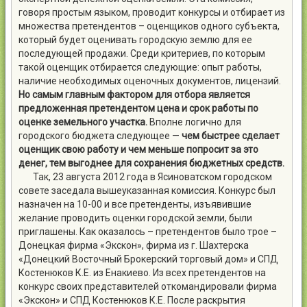
говоря простым языком, проводит конкурсы и отбирает из
множества претендентов – оценщиков одного субъекта,
который будет оценивать городскую землю для ее
последующей продажи. Среди критериев, по которым
такой оценщик отбирается следующие: опыт работы,
наличие необходимых оценочных документов, лицензий.
Но самым главным фактором для отбора является
предложенная претендентом цена и срок работы по
оценке земельного участка.
Вполне логично для
городского бюджета следующее —
чем быстрее сделает
оценщик свою работу и чем меньше попросит за это
денег, тем выгоднее для сохранения бюджетных средств.
Так, 23 августа 2012 года в Ясиноватском городском
совете заседала вышеуказанная комиссия. Конкурс был
назначен на 10-00 и все претенденты, изъявившие
желание проводить оценки городской земли, были
приглашены. Как оказалось – претендентов было трое –
Донецкая фирма «Экскон», фирма из г. Шахтерска
«Донецкий Восточный Брокерский торговый дом» и СПД
Костенюков К.Е. из Енакиево. Из всех претендентов на
конкурс своих представителей откомандировали фирма
«Экскон» и СПД Костенюков К.Е. После раскрытия