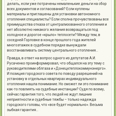
делать, если уже потрачены немаленькие деньги на сбор
всех документов и согласований? Если куплены
материалы и приглашены для установки автономного
отопления специалисты? Если сполна прочувствованы все
преимущества отказа от централизованного отопления и
нет абсолютно никакого желания возвращаться под
холодное и дорогое «крыло» теплосети? Между тем, в
соседней Горловке в конце прошлого года жителей
многоэтажек в судебном порядке вынуждали
восстанавливать систему центрального отопления…
Правда, в ответ на вопрос одного из депутатов А.И.
Русаченко проинформировал, что общался на эту тему с
руководителями облгаза и «Донецктеплокоммунэнерго».
И позиция городского совета по поводу разрешений на
установку в отдельных квартирах индивидуального
отопления нашла понимание. Но сможет ли это понимание
как-то повлиять на судебные инстанции? Судя по всему,
сейчас гарантия того, что людей не ждут лишние
неприятности и судебные тяжбы – только надежда
городского головы, что «все будет нормально». Весьма
зыбкая гарантия…