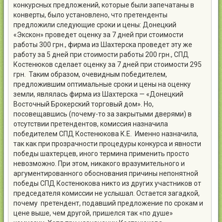
конкурсных предложений, которые были запечатаны в
конверты, было установлено, что претенденты
предложили следующие сроки и цены: Донецкий
«Экскон» проведет оценку за 7 дней при стоимости
работы 300 грн., фирма из Шахтерска проведет эту же
работу за 5 дней при стоимости работы 200 грн., СПД
Костенюков сделает оценку за 7 дней при стоимости 295
грн. Таким образом, очевидным победителем,
предложившим оптимальные сроки и цены на оценку
земли, являлась фирма из Шахтерска — «Донецкий
Восточный Брокерский торговый дом». Но,
посовещавшись (почему-то за закрытыми дверями) в
отсутствии претендентов, комиссия назначила
победителем СПД Костенюкова К.Е. Именно назначила,
так как при прозрачности процедуры конкурса и явности
победы шахтерцев, иного термина применить просто
невозможно. При этом, никакого вразумительного и
аргументированного обоснования причины непонятной
победы СПД Костенюкова никто из других участников от
председателя комиссии не услышал. Остается загадкой,
почему претендент, подавший предложение по срокам и
цене выше, чем другой, пришелся так «по душе»