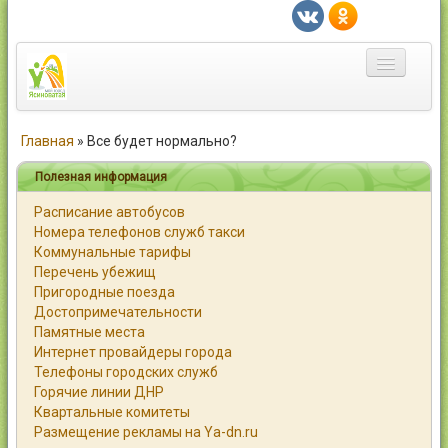
Главная
Главная
»
Все будет нормально?
Город
Полезная информация
Расписание автобусов
Статьи
Номера телефонов служб такси
Коммунальные тарифы
Каталог
Перечень убежищ
Пригородные поезда
Справочник
Достопримечательности
Памятные места
Работа
Интернет провайдеры города
Телефоны городских служб
Объявления
Горячие линии ДНР
Квартальные комитеты
Помощь
Размещение рекламы на Ya-dn.ru