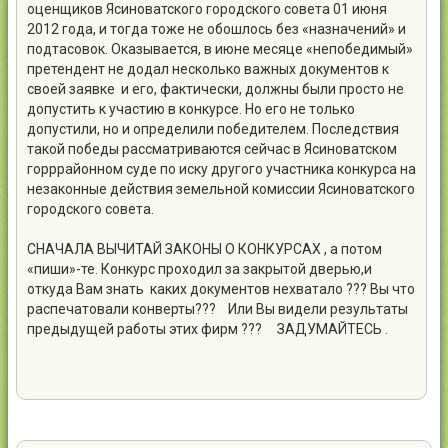
оценщиков Ясиноватского городского совета 01 июня
2012 года, и тогда тоже не обошлось без «назначений» и
подтасовок. Оказывается, в июне месяце «непобедимый»
претендент не додал несколько важных документов к
своей заявке и его, фактически, должны были просто не
допустить к участию в конкурсе. Но его не только
допустили, но и определили победителем. Последствия
такой победы рассматриваются сейчас в Ясиноватском
горррайонном суде по иску другого участника конкурса на
незаконные действия земельной комиссии Ясиноватского
городского совета.
СНАЧАЛА ВЫЧИТАЙ ЗАКОНЫ О КОНКУРСАХ , а потом
«пиши»-те. Конкурс проходил за закрытой дверью,и
откуда Вам знать каких документов нехватало ??? Вы что
распечатовали конверты??? Или Вы видели результаты
предыдущей работы этих фирм ??? ЗАДУМАЙТЕСЬ .