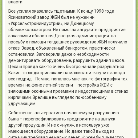
власти.
Все усилия оказались тщетными. К концу 1998 года
Ясиноватский завод ЖБИ был не нужен ни
«Укрсельстройиндустрии», ни Донецкому
облмежколхозстрою. Не помогла загрузить предприятие
заказами и областная Донецкая администрация: на
просьбу о помощи тогдашнее руководство ЖБИ получило
отказ. Завод, объявленный банкротом, практически
остановился. Заговорили даже о необходимости
демонтировать оборудование, разрушить здания цехов.
Цеха и правда как-то очень быстро начали разрушаться.
Какие-то люди приезжали на машинах и тянули с завода
все подряд… Помню, попалась мне как-то фотография тех
времен: на фоне летней зелени – постройка ЖБИ с
зияющими оконными проемами и недостающими в стенах
кирпичами. Зрелище выглядело по-особенному
удручающим.
Собственно, альтернатива начавшемуся разрушению
была – перепрофилировать предприятие на выпуск
другой продукции. И не с «нуля», а используя уже
имеющееся оборудование. Но даже такой выход из
ситуации требовал немалых денег. Нужен был инвестор,