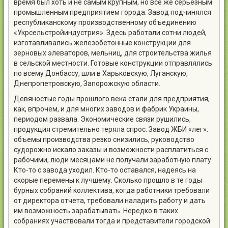
время был хоть и не самым крупным, но все же серьезным
промышленным предприятием города. Завод подчинялся
республиканскому производственному объединению
«Укрсельстройиндустрия». Здесь работали сотни людей,
изготавливались железобетонные конструкции для
зерновых элеваторов, мельниц, для строительства жилья
в сельской местности. Готовые конструкции отправлялись
по всему Донбассу, шли в Харьковскую, Луганскую,
Днепропетровскую, Запорожскую области.
Девяностые годы прошлого века стали для предприятия,
как, впрочем, и для многих заводов и фабрик Украины,
периодом развала. Экономические связи рушились,
продукция стремительно теряла спрос. Завод ЖБИ «лег»:
объемы производства резко снизились, руководство
судорожно искало заказы и возможности расплатиться с
рабочими, люди месяцами не получали заработную плату.
Кто-то с завода уходил. Кто-то оставался, надеясь на
скорые перемены к лучшему. Сколько прошло в те годы
бурных собраний коллектива, когда работники требовали
от директора отчета, требовали наладить работу и дать
им возможность зарабатывать. Нередко в таких
собраниях участвовали тогда и представители городской