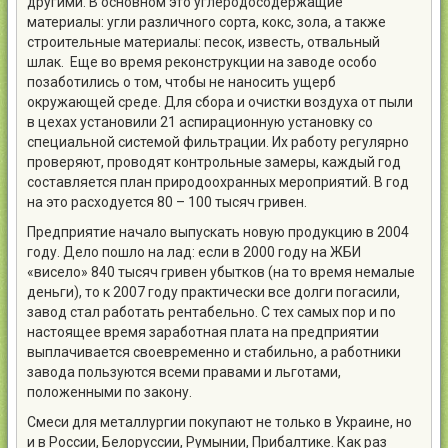
другими. В основном это углеродосодержащие
материалы: угли различного сорта, кокс, зола, а также
строительные материалы: песок, известь, отвальный
шлак. Еще во время реконструкции на заводе особо
позаботились о том, чтобы не наносить ущерб
окружающей среде. Для сбора и очистки воздуха от пыли
в цехах установили 21 аспирационную установку со
специальной системой фильтрации. Их работу регулярно
проверяют, проводят контрольные замеры, каждый год
составляется план природоохранных мероприятий. В год
на это расходуется 80 – 100 тысяч гривен.
Предприятие начало выпускать новую продукцию в 2004
году. Дело пошло на лад: если в 2000 году на ЖБИ
«висело» 840 тысяч гривен убытков (на то время немалые
деньги), то к 2007 году практически все долги погасили,
завод стал работать рентабельно. С тех самых пор и по
настоящее время заработная плата на предприятии
выплачивается своевременно и стабильно, а работники
завода пользуются всеми правами и льготами,
положенными по закону.
Смеси для металлургии покупают не только в Украине, но
и в России, Белоруссии, Румынии, Прибалтике. Как раз