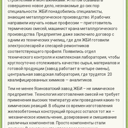
строителями и монтажниками. А потом осваивать
совершенно новое дело, незнакомые до сих пор
специальности. ЖБИ понадобились специалисты,
знающие металлургическое производство. И рабочих
направили изучать новые профессии — приготовитель
термических смесей, машинист крана металлургического
производства. Предприятие даже заключило договор с
одним из технических училищ, где для ЖБИ готовили
электрослесарей и слесарей-ремонтников
соответствующего профиля. Появились отдел
технического контроля и комплексная лаборатория, чтобы
круглосуточно отслеживать качество сырья, материалов и
готовой продукции (завод работает в четыре смены),
центральная заводская лаборатория, где трудятся 20
квалифицированных химиков — аналитиков.
Тем не менее Ясиноватский завод ЖБИ – не химическое
предприятие. Технология изготовления смесей не требует
применения высоких температур или проведения каких-то
химических реакций. В общем со времен изготовления
железобетонных конструкций процесс остался тот же –
механическое измельчение, дозирование и смешивание
различных компонентов. Просто компоненты стали