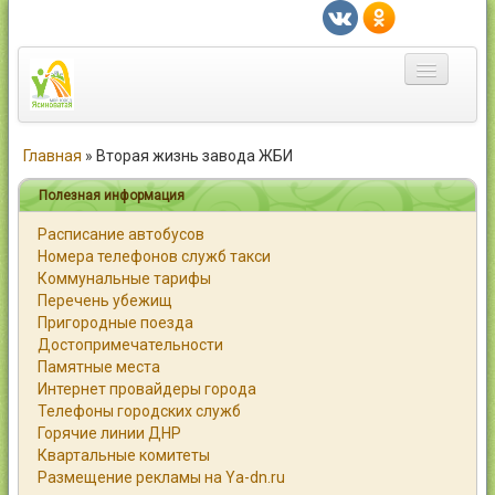
Главная
Главная
»
Вторая жизнь завода ЖБИ
Город
Полезная информация
Расписание автобусов
Статьи
Номера телефонов служб такси
Коммунальные тарифы
Каталог
Перечень убежищ
Пригородные поезда
Справочник
Достопримечательности
Памятные места
Работа
Интернет провайдеры города
Телефоны городских служб
Объявления
Горячие линии ДНР
Квартальные комитеты
Помощь
Размещение рекламы на Ya-dn.ru