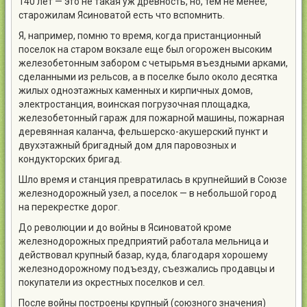
140 лет — это не такая уж древность, но, тем не менее,
старожилам Ясиноватой есть что вспомнить.
Я, например, помню то время, когда пристанционный
поселок на старом вокзале еще был огорожен высоким
железобетонным забором с четырьмя въездными арками,
сделанными из рельсов, а в поселке было около десятка
жилых одноэтажных каменных и кирпичных домов,
электростанция, воинская погрузочная площадка,
железобетонный гараж для пожарной машины, пожарная
деревянная каланча, фельшерско-акушерский пункт и
двухэтажный бригадный дом для паровозных и
кондукторских бригад.
Шло время и станция превратилась в крупнейший в Союзе
железнодорожный узел, а поселок — в небольшой город
на перекрестке дорог.
До революции и до войны в Ясиноватой кроме
железнодорожных предприятий работала мельница и
действовал крупный базар, куда, благодаря хорошему
железнодорожному подъезду, съезжались продавцы и
покупатели из окрестных поселков и сел.
После войны построены крупный (союзного значения)