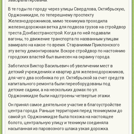
заасфальтированы.
В те годы по городу через улицы Свердлова, Октябрьскую,
Орджоникидзе, по теперешнему проспекту
Железнодорожников, мимо техникума проходила
железнодорожная ветка для подвоза грузов на стройдвор
треста Донбасстрансстрой. Когда по ней подавали
вагоны, то движение транспорта по названным улицам
замирало на какое-то время. Стараниями Приклонского
эту ветку демонтировали. Вскоре стройдвор по настоянию
городских властей был вынесен на окраину города.
Заботился Виктор Васильевич об увеличении мест в
детский учреждениях и квартир для железнодорожников,
для чего два особняка по ул. Октябрьской за счет средств
капитального ремонта были переоборудованы под
детские садики, а на нескольких домах по ул.
Орджоникидзе были надстроены четвертые этажи.
Он принял самое деятельное участие в благоустройстве
центра города. Раньше территория перед техникумом до
самой ул. Орджоникидзе была похожа на настоящее
болото, центральную улицу и техникум соединяла
насыпанная из паровозного шлака узкая дорожка.