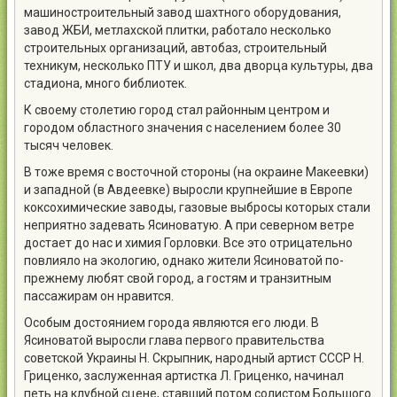
машиностроительный завод шахтного оборудования,
завод ЖБИ, метлахской плитки, работало несколько
строительных организаций, автобаз, строительный
техникум, несколько ПТУ и школ, два дворца культуры, два
стадиона, много библиотек.
К своему столетию город стал районным центром и
городом областного значения с населением более 30
тысяч человек.
В тоже время с восточной стороны (на окраине Макеевки)
и западной (в Авдеевке) выросли крупнейшие в Европе
коксохимические заводы, газовые выбросы которых стали
неприятно задевать Ясиноватую. А при северном ветре
достает до нас и химия Горловки. Все это отрицательно
повлияло на экологию, однако жители Ясиноватой по-
прежнему любят свой город, а гостям и транзитным
пассажирам он нравится.
Особым достоянием города являются его люди. В
Ясиноватой выросли глава первого правительства
советской Украины Н. Скрыпник, народный артист СССР Н.
Гриценко, заслуженная артистка Л. Гриценко, начинал
петь на клубной сцене, ставший потом солистом Большого