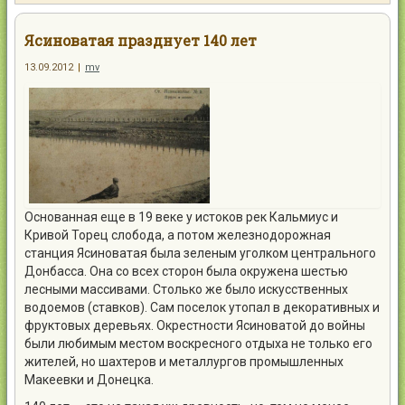
Контакты
Ясиноватая празднует 140 лет
13.09.2012
|
mv
Войти
Основанная еще в 19 веке у истоков рек Кальмиус и
Кривой Торец слобода, а потом железнодорожная
станция Ясиноватая была зеленым уголком центрального
Донбасса.
Она со всех сторон была окружена шестью
лесными массивами. Столько же было искусственных
водоемов (ставков). Сам поселок утопал в декоративных и
фруктовых деревьях. Окрестности Ясиноватой до войны
были любимым местом воскресного отдыха не только его
жителей, но шахтеров и металлургов промышленных
Макеевки и Донецка.