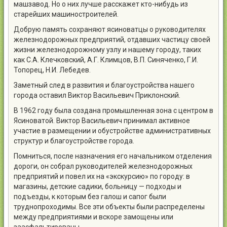
машзавод. Но о них лучше расскажет кто-нибудь из
старейших машиностроителей.
Добрую память сохраняют ясиноватцы о руководителях
железнодорожных предприятий, отдавших частицу своей
жизни железнодорожному узлу и нашему городу, таких
как С.А. Клечковский, А.Г. Климцов, В.П. Синяченко, Г.И.
Топорец, Н.И. Лебедев.
Заметный след в развития и благоустройства нашего
города оставил Виктор Васильевич Приклонский.
В 1962 году была создана промышленная зона с центром в
Ясиноватой. Виктор Васильевич принимал активное
участие в размещении и обустройстве административных
структур и благоустройстве города.
Помниться, после назначения его начальником отделения
дороги, он собрал руководителей железнодорожных
предприятий и повел их на «экскурсию» по городу: в
магазины, детские садики, больницу — подходы и
подъезды, к которым без галош и сапог были
труднопроходимы. Все эти объекты были распределены
между предприятиями и вскоре замощены или