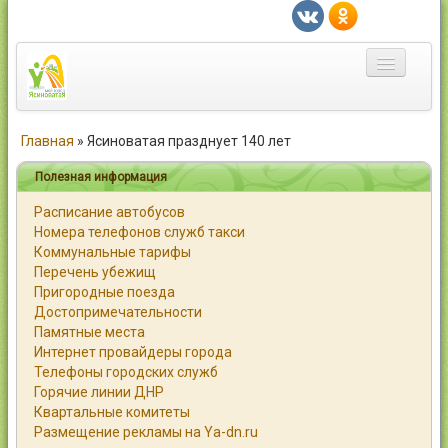
Главная
Главная
»
Ясиноватая празднует 140 лет
Город
Полезная информация
Расписание автобусов
Статьи
Номера телефонов служб такси
Коммунальные тарифы
Каталог
Перечень убежищ
Пригородные поезда
Справочник
Достопримечательности
Памятные места
Работа
Интернет провайдеры города
Телефоны городских служб
Объявления
Горячие линии ДНР
Квартальные комитеты
Помощь
Размещение рекламы на Ya-dn.ru