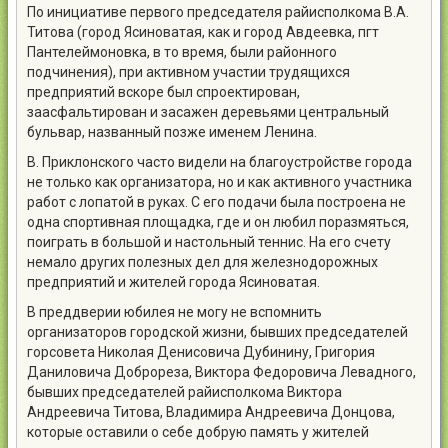
По инициативе первого председателя райисполкома В.А.
Титова (город Ясиноватая, как и город Авдеевка, пгт
Пантелеймоновка, в то время, были районного
подчинения), при активном участии трудящихся
предприятий вскоре был спроектирован,
заасфальтирован и засажен деревьями центральный
бульвар, названный позже именем Ленина.
В. Приклонского часто видели на благоустройстве города
не только как организатора, но и как активного участника
работ с лопатой в руках. С его подачи была построена не
одна спортивная площадка, где и он любил поразмяться,
поиграть в большой и настольный теннис. На его счету
немало других полезных дел для железнодорожных
предприятий и жителей города Ясиноватая.
В преддверии юбилея не могу не вспомнить
организаторов городской жизни, бывших председателей
горсовета Николая Денисовича Дубинину, Григория
Даниловича Доброреза, Виктора Федоровича Левадного,
бывших председателей райисполкома Виктора
Андреевича Титова, Владимира Андреевича Донцова,
которые оставили о себе добрую память у жителей