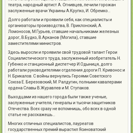
театра, народный артист А. Огнивцев, лечили горожан
заслуженные врачи Украины А.Крупко, И. Обремко…
Долго работали и проявили себя, как специалисты и
организаторы производства, В. Приклонский, А.
Ломоносов, М.Гурьев, ставшие начальниками железных
дорог, В.Будко, В.Арканов (Могила), ставшие
заместителями министров.
Здесь выросли и проявили свой трудовой талант Герои
Социалистического труда, заслуженный изобретатель Н.
Губенко и станционный диспетчер И.Одыниця, долго
работали руководителями отделения дороги П. Кривонос и
Н. Брикалов. С войны вернулись Героями Советского
Союза Е. Березовский, М. Ралдугин, полными кавалерами
ордена Славы В.Журавлев и М. Ступаков.
Выходцами из нашего города были также ученые,
заслуженные учителя, генералы и тысячи защитников
Отечества. Всех сразу не вспомнишь, обо всех в одной
статье не расскажешь…
Многих отличных специалистов, лауреатов
государственных премий вырастил Ясиноватский