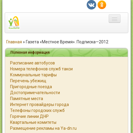
Главная
Главная
»
Газета «Местное Время». Подписка—2012
Город
Полезная информация
Расписание автобусов
Статьи
Номера телефонов служб такси
Коммунальные тарифы
Каталог
Перечень убежищ
Пригородные поезда
Справочник
Достопримечательности
Памятные места
Работа
Интернет провайдеры города
Телефоны городских служб
Объявления
Горячие линии ДНР
Квартальные комитеты
Помощь
Размещение рекламы на Ya-dn.ru