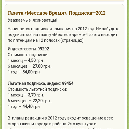
Контакты
Газета «Местное Время». Подписка—2012
Уважаемые ясиноватцы!
Начинается подписная кампания на 2012 год. Не забудьте
подписаться на газету «Местное время»! Газета выходит
Войти
по пятницам на 12 полосах (страницах).
Индекс газеты: 99292
Стоимость подписки:
1 месяц —
4,50
грн.,
6 месяцев —
27,00
грн.,
1 год —
54,0
0
грн.
Льготная подписка, индекс: 99454
Стоимость
льготной
подписки:
1 месяц —
3,70
грн.,
6 месяцев —
22,20
грн.,
1 год —
44,40
грн.
В планы редакции в 2012 году входит освещение всех
сторон жизни города и района. Это культура и