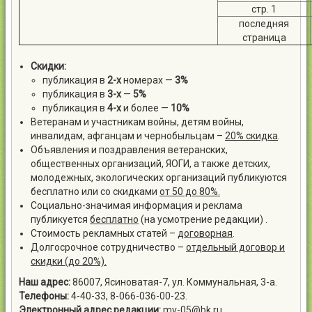
стр. 1
последняя
страница
Скидки:
публикация в
2-х
номерах —
3%
публикация в
3-х
—
5%
публикация в
4-х
и более —
10%
Ветеранам и участникам войны, детям войны,
инвалидам, афганцам и чернобыльцам –
20% скидка
.
Объявления и поздравления ветеранских,
общественных организаций, ЯОГИ, а также детских,
молодежных, экологических организаций публикуются
бесплатно или со скидками
от 50 до 80%.
Социально-значимая информация и реклама
публикуется
бесплатно
(на усмотрение редакции) .
Стоимость рекламных статей –
договорная
.
Долгосрочное сотрудничество –
отдельный договор и
скидки (до 20%).
Наш адрес:
86007, Ясиноватая-7, ул. Коммунальная, 3-а.
Телефоны:
4-40-33, 8-066-036-00-23.
Электронный адрес редакции:
mv-05@bk.ru