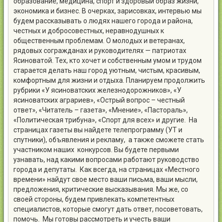
образование, медицина, спорт и здоровый образ жизни,
экономика и бизнес. В очерках, зарисовках, интервью мы
будем рассказывать о людях нашего города и района,
честных и добросовестных, неравнодушных к
общественным проблемам. О молодых и ветеранах,
рядовых согражданах и руководителях — патриотах
Ясиноватой. Тех, кто хочет и собственным умом и трудом
старается делать наш город уютным, чистым, красивым,
комфортным для жизни и отдыха. Планируем продолжить
рубрики «У ясиноватских железнодорожников», «У
ясиноватских аграриев», «Острый вопрос – честный
ответ», «Читатель – газета», «Мнение», «Пастораль»,
«Политическая трибуна», «Спорт для всех» и другие. На
страницах газеты вы найдете телепрограмму (УТ и
спутники), объявления и рекламу, а также сможете стать
участником наших конкурсов. Вы будете первыми
узнавать, над какими вопросами работают руководство
города и депутаты. Как всегда, на страницах «Местного
времени» найдут свое место ваши письма, ваши мысли,
предложения, критические высказывания. Мы же, со
своей стороны, будем привлекать компетентных
специалистов, которые смогут дать ответ, посоветовать,
помочь. Мы готовы рассмотреть и учесть ваши