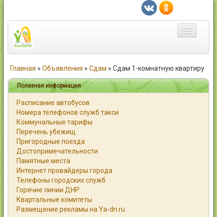
Главная
Главная
»
Объявления
»
Сдам
»
Сдам 1-комнатную квартиру
Город
Полезная информация
Расписание автобусов
Статьи
Номера телефонов служб такси
Коммунальные тарифы
Каталог
Перечень убежищ
Пригородные поезда
Справочник
Достопримечательности
Памятные места
Работа
Интернет провайдеры города
Телефоны городских служб
Объявления
Горячие линии ДНР
Квартальные комитеты
Помощь
Размещение рекламы на Ya-dn.ru