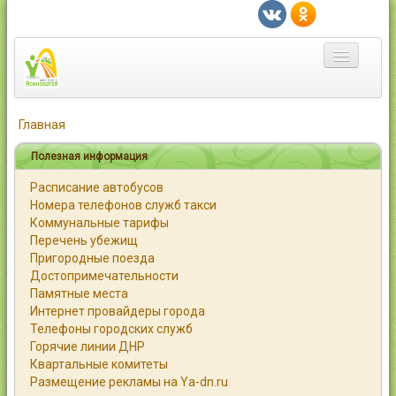
Главная
Главная
Город
Полезная информация
Расписание автобусов
Статьи
Номера телефонов служб такси
Коммунальные тарифы
Каталог
Перечень убежищ
Пригородные поезда
Справочник
Достопримечательности
Памятные места
Работа
Интернет провайдеры города
Телефоны городских служб
Объявления
Горячие линии ДНР
Квартальные комитеты
Помощь
Размещение рекламы на Ya-dn.ru