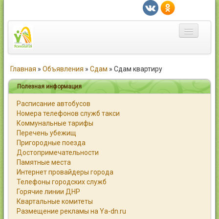
Главная
Главная
»
Объявления
»
Сдам
»
Сдам квартиру
Город
Полезная информация
Расписание автобусов
Статьи
Номера телефонов служб такси
Коммунальные тарифы
Каталог
Перечень убежищ
Пригородные поезда
Справочник
Достопримечательности
Памятные места
Работа
Интернет провайдеры города
Телефоны городских служб
Объявления
Горячие линии ДНР
Квартальные комитеты
Помощь
Размещение рекламы на Ya-dn.ru