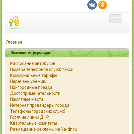
Главная
Главная
Город
Полезная информация
Расписание автобусов
Статьи
Номера телефонов служб такси
Коммунальные тарифы
Каталог
Перечень убежищ
Пригородные поезда
Справочник
Достопримечательности
Памятные места
Работа
Интернет провайдеры города
Телефоны городских служб
Объявления
Горячие линии ДНР
Квартальные комитеты
Помощь
Размещение рекламы на Ya-dn.ru