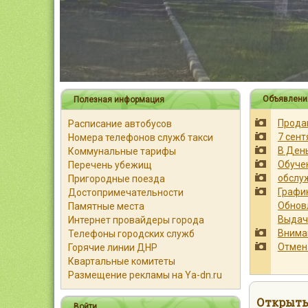
Объявлени
Полезная информация
Прода
Расписание автобусов
Номера телефонов служб такси
Коммунальные тарифы
Обуче
Перечень убежищ
обслу
Пригородные поезда
Достопримечательности
Памятные места
Интернет провайдеры города
Внима
Телефоны городских служб
Отмен
Горячие линии ДНР
Квартальные комитеты
Размещение рекламы на Ya-dn.ru
Открыты
Войти