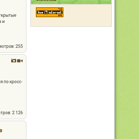
открытые
в и
мотров: 255
я по кросс-
тров: 2 126
в