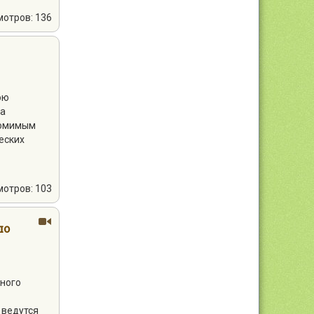
мотров: 136
юю
ва
томимым
еских
мотров: 103
по
ьного
 ведутся