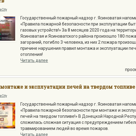
тв
aCity
Государственный пожарный надзор г. Ясиноватая напом
«Правила пожарной безопасности при эксплуатации бы
газовых устройств!» За 8 месяцев 2020 года на территор
Ясиноватая и Ясиноватского района произошло 180 пожа
загораний, погибло 3 человека, из них 2 пожара произош
причине нарушения правил монтажа и эксплуатации пе
отопления!
Читать далее
прос
 монтаже и эксплуатации печей на твердом топливе
aCity
Государственный пожарный надзор г. Ясиноватая напом
«Правила пожарной безопасности при монтаже и экспл
печей на твердом топливе!» В Донецкой Народной Респ
сложилась сложная ситуация с предупреждением гибел
травмированием людей во время пожаров.
Читать далее