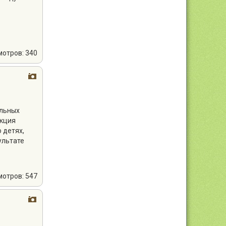
мотров: 340
ельных
акция
 детях,
ультате
мотров: 547