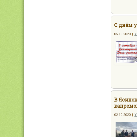
С днём у
05.10.2020
|
Y
В Ясино
капремо
02.10.2020
|
Y