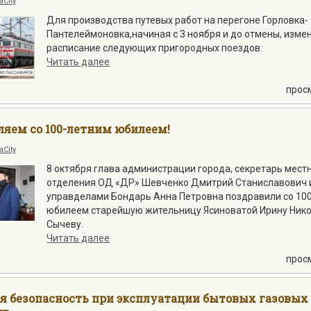
aCity
Для производства путевых работ на перегоне Горловка-
Пантелеймоновка,начиная с 3 ноября и до отмены, изме
расписание следующих пригородных поездов:
Читать далее
прос
яем со 100-летним юбилеем!
aCity
8 октября глава администрации города, секретарь мест
отделения ОД «ДР» Шевченко Дмитрий Станиславович 
управделами Бондарь Анна Петровна поздравили со 10
юбилеем старейшую жительницу Ясиноватой Ирину Ник
Сычеву.
Читать далее
прос
я безопасность при эксплуатации бытовых газовых