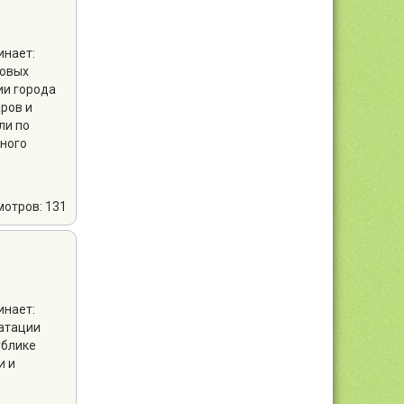
инает:
товых
ии города
ров и
ли по
чного
мотров: 131
инает:
уатации
ублике
и и