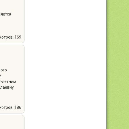
няется
мотров: 169
ного
и
0-летним
олаевну
мотров: 186