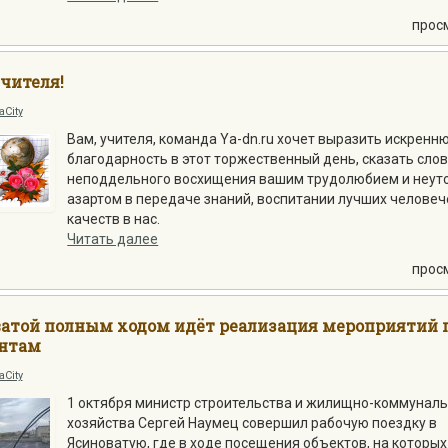
прос
чителя!
aCity
Вам, учителя, команда Ya-dn.ru хочет выразить искренн
благодарность в этот торжественный день, сказать сло
неподдельного восхищения вашим трудолюбием и неу
азартом в передаче знаний, воспитании лучших человеч
качеств в нас.
Читать далее
прос
ватой полным ходом идёт реализация мероприятий 
нтам
aCity
1 октября министр строительства и жилищно-коммунал
хозяйства Сергей Наумец совершил рабочую поездку в
Ясиноватую, где в ходе посещения объектов, на которых