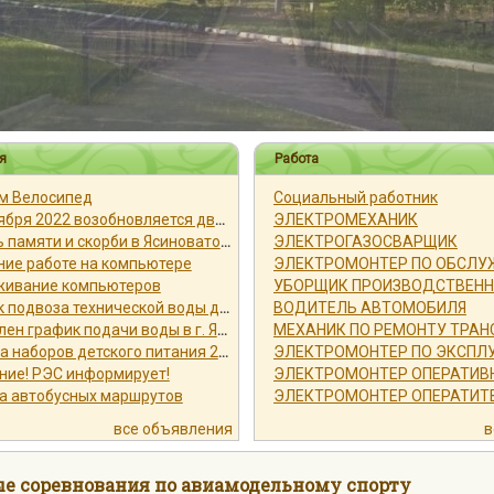
я
Работа
м Велосипед
Социальный работник
7 сентября 2022 возобновляется движение автобуса № 23
ЭЛЕКТРОМЕХАНИК
В День памяти и скорби в Ясиноватой пройдёт акция «Свеча памяти»
ЭЛЕКТРОГАЗОСВАРЩИК
ние работе на компьютере
живание компьютеров
График подвоза технической воды для железнодорожной части города Ясиноватая
ВОДИТЕЛЬ АВТОМОБИЛЯ
Обновлен график подачи воды в г. Ясиноватая
МЕХАНИК ПО РЕМОНТУ ТРАН
Выдача наборов детского питания 25 марта 2022 года
ние! РЭС информирует!
а автобусных маршрутов
все объявления
в
е соревнования по авиамодельному спорту