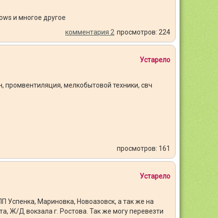
ows и многое другое
комментария 2
просмотров: 224
Устарело
, промвентиляция, мелкобытовой техники, свч
просмотров: 161
Устарело
ПП Успенка, Мариновка, Новоазовск, а так же на
а, Ж/Д вокзала г. Ростова. Так же могу перевезти