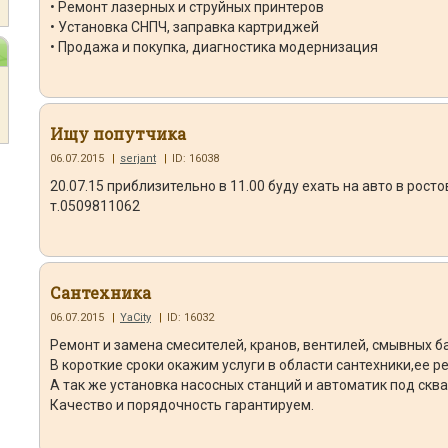
• Ремонт лазерных и струйных принтеров
• Установка СНПЧ, заправка картриджей
• Продажа и покупка, диагностика модернизация
Ищу попутчика
06.07.2015
|
serjant
|
ID: 16038
20.07.15 приблизительно в 11.00 буду ехать на авто в рост
т.0509811062
Сантехника
06.07.2015
|
YaCity
|
ID: 16032
Ремонт и замена смесителей, кранов, вентилей, смывных ба
В короткие сроки окажим услуги в области сантехники,ее р
А так же установка насосных станций и автоматик под скв
Качество и порядочность гарантируем.