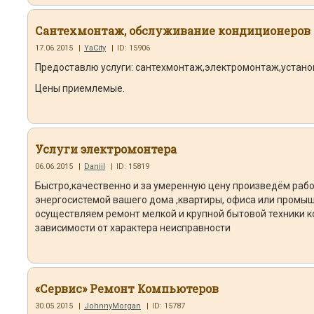
Сантехмонтаж, обслуживание кондиционеров
17.06.2015
|
YaCity
|
ID: 15906
Предоставлю услуги: сантехмонтаж,электромонтаж,установ
Цены приемлемые.
Услуги электромонтера
06.06.2015
|
Daniil
|
ID: 15819
Быстро,качественно и за умеренную цену произведём рабо
энергосистемой вашего дома ,квартиры, офиса или промыш
осуществляем ремонт мелкой и крупной бытовой техники ко
зависимости от характера неисправности
«Сервис» Ремонт Компьютеров
30.05.2015
|
JohnnyMorgan
|
ID: 15787