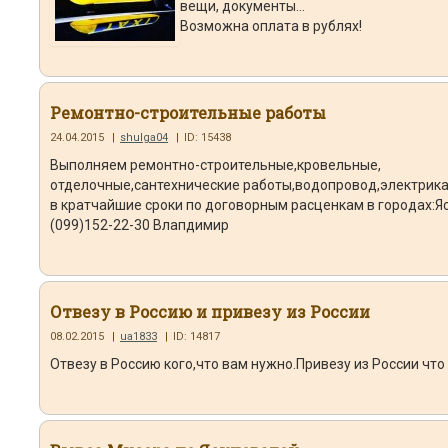
вещи, документы…
Возможна оплата в рублях!
Ремонтно-строительные работы
24.04.2015
|
shulga04
|
ID: 15438
Выполняем ремонтно-строительные,кровельные,
отделочные,сантехнические работы,водопровод,электрик
в кратчайшие сроки по договорным расценкам в городах:Я
(099)152-22-30 Влапдимир
Отвезу в Россию и привезу из России
08.02.2015
|
ua1833
|
ID: 14817
Отвезу в Россию кого,что вам нужно.Привезу из России что