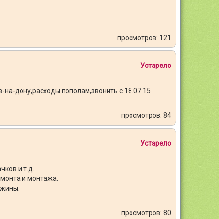
просмотров: 121
Устарело
ов-на-дону,расходы пополам,звонить с 18.07.15
просмотров: 84
Устарело
чков и т.д.
емонта и монтажа.
ажины.
просмотров: 80