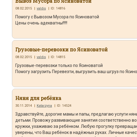
Вывоз Мусора по Ясиноватой
08.02.2015
|
valdis
|
ID: 14816
Помогу с Вывозом Мусора по Ясиноватой
Цены очень адекватны!!!!!
Грузовые-перевозки по Ясиноватой
08.02.2015
|
valdis
|
ID: 14815
Грузовые-перевозки только по Ясиноватой
Помогу загрузить Перевезти, выгрузить ваш шгруз по Ясин
Няня для ребёнка
30.11.2014
|
Katarzyna
|
ID: 14524
Здравствуйте, дорогие мамы и папы, предлагаю услуги нян
детьми. Провожу развивающие занятия соответственно во
кружки, ухаживаю за ребёнком. Любую прогулку превращаю
уверены, что Ваш ребёнок в надёжных руках. Личные качес