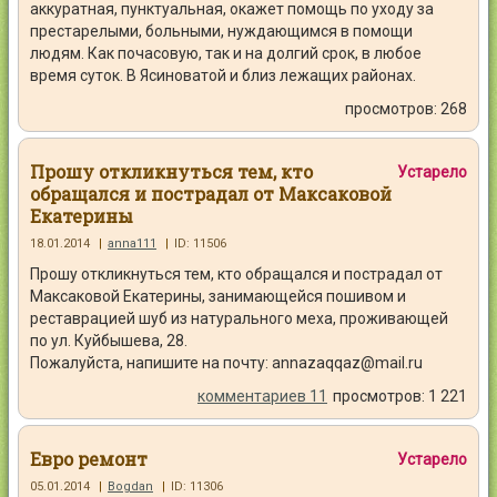
аккуратная, пунктуальная, окажет помощь по уходу за
престарелыми, больными, нуждающимся в помощи
людям. Как почасовую, так и на долгий срок, в любое
время суток. В Ясиноватой и близ лежащих районах.
просмотров: 268
Прошу откликнуться тем, кто
Устарело
обращался и пострадал от Максаковой
Екатерины
18.01.2014
|
anna111
|
ID: 11506
Прошу откликнуться тем, кто обращался и пострадал от
Максаковой Екатерины, занимающейся пошивом и
реставрацией шуб из натурального меха, проживающей
по ул. Куйбышева, 28.
Пожалуйста, напишите на почту: annazaqqaz@mail.ru
комментариев 11
просмотров: 1 221
Евро ремонт
Устарело
05.01.2014
|
Bogdan
|
ID: 11306