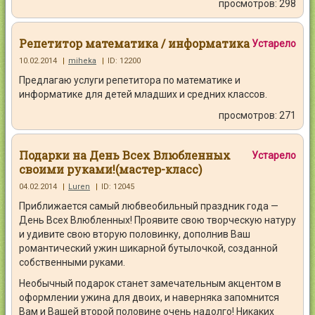
просмотров: 298
Репетитор математика / информатика
Устарело
10.02.2014
|
miheka
|
ID: 12200
Предлагаю услуги репетитора по математике и
информатике для детей младших и средних классов.
просмотров: 271
Подарки на День Всех Влюбленных
Устарело
своими руками!(мастер-класс)
04.02.2014
|
Luren
|
ID: 12045
Приближается самый любвеобильный праздник года —
День Всех Влюбленных! Проявите свою творческую натуру
и удивите свою вторую половинку, дополнив Ваш
романтический ужин шикарной бутылочкой, созданной
собственными руками.
Необычный подарок станет замечательным акцентом в
оформлении ужина для двоих, и наверняка запомнится
Вам и Вашей второй половине очень надолго! Никаких