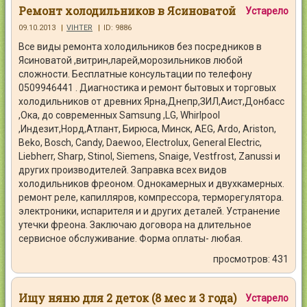
Ремонт холодильников в Ясиноватой
Устарело
09.10.2013
|
VIHTER
|
ID: 9886
Все виды ремонта холодильников без посредников в
Ясиноватой ,витрин,ларей,морозильников любой
сложности. Бесплатные консультации по телефону
0509946441 . Диагностика и ремонт бытовых и торговых
холодильников от древних Ярна,Днепр,ЗИЛ,Аист,Донбасс
,Ока, до современных Samsung ,LG, Whirlpool
,Индезит,Норд,Атлант, Бирюса, Минск, AEG, Ardo, Ariston,
Beko, Bosch, Candy, Daewoo, Electrolux, General Electric,
Liebherr, Sharp, Stinol, Siemens, Snaige, Vestfrost, Zanussi и
других производителей. Заправка всех видов
холодильников фреоном. Однокамерных и двухкамерных.
ремонт реле, капилляров, компрессора, терморегулятора.
электроники, испарителя и и других деталей. Устранение
утечки фреона. Заключаю договора на длительное
сервисное обслуживание. Форма оплаты- любая.
просмотров: 431
Ищу няню для 2 деток (8 мес и 3 года)
Устарело