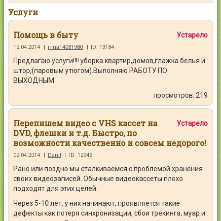
Контакты
Услуги
Помощь в быту
Устарело
12.04.2014
|
irina14081980
|
ID: 13184
Предлагаю услуги!!!! уборка квартир,домов,глажка белья и
Войти
штор,(паровым утюгом).Выполняю РАБОТУ ПО
ВЫХОДНЫМ.
просмотров: 219
Перепишeм видео с VHS кассет на
Устарело
DVD, флешки и т.д. Быстро, по
возможности качественно и совсем недорого!
02.04.2014
|
Danil
|
ID: 12946
Рано или поздно мы сталкиваемся с проблемой хранения
своих видеозаписей. Обычные видеокассеты плохо
подходят для этих целей.
Через 5-10 лет, у них начинают, проявляется такие
дефекты как потеря синхронизации, сбои трекинга, муар и