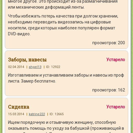
многое другое. Это происходит из-за размагничивания
или механических деформаций ленты.
Чтобы избежать потерь качества при долгом хранении,
необходимо переводить видеозапись на цифровые
носители, среди которых наиболее популярен формат
DVD-видео.
просмотров: 200
Заборы, навесы
Устарело
02.04.2014
|
ahgel13
|
ID: 12922
Изготавливаем и устанавливаем заборы и навесы из проф
листа. Замер бесплатно.
просмотров: 162
Сиделка
Устарело
15.03.2014
|
katrine222
|
ID: 12665
Ищем порядочную и отзывчивую женщину, способную
оказывать помощь по уходу за бабушкой (проживающей в