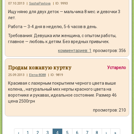
07.10.2013
|
SashaPavlova
|
ID: 9993
Ищу няню для двух деток — мальчика 8 мес. и девочки 3
лет.
Работа — 3-4 дня в неделю, 5-6 часов в день.
Требования: Девушка или женщина, с опытом работы,
главное — любовь к детям. Без вредных привычек.
комментариев: 1
просмотров: 356
Продам кожаную куртку
Устарело
25.09.2013
|
Elena-8088
|
ID: 9819
Красивая с лазерным покрытием черного цвета выше
колена, , натуральный мех нерпы красного цвета на
воротнике и рукавах,.идеальное состояние. Размер 46
цена 2500грн
просмотров: 210
‹
1
2
3
4
5
6
7
8
›
»