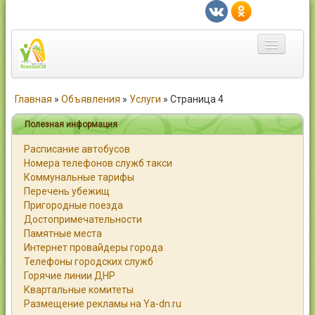
Главная
Главная
»
Объявления
»
Услуги
»
Страница 4
Город
Полезная информация
Расписание автобусов
Статьи
Номера телефонов служб такси
Коммунальные тарифы
Каталог
Перечень убежищ
Пригородные поезда
Справочник
Достопримечательности
Памятные места
Работа
Интернет провайдеры города
Телефоны городских служб
Объявления
Горячие линии ДНР
Квартальные комитеты
Помощь
Размещение рекламы на Ya-dn.ru