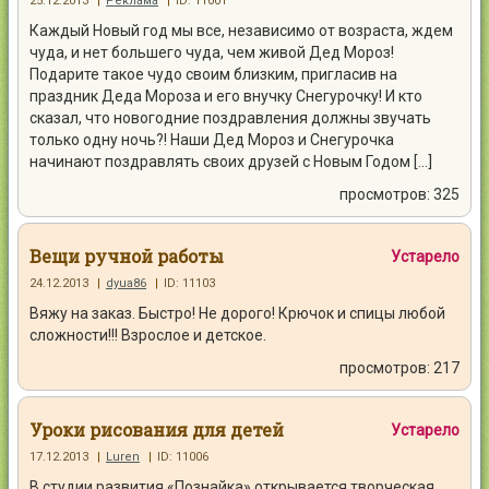
25.12.2013
|
Реклама
|
ID: 11001
Каждый Новый год мы все, независимо от возраста, ждем
чуда, и нет большего чуда, чем живой Дед Мороз!
Подарите такое чудо своим близким, пригласив на
праздник Деда Мороза и его внучку Снегурочку! И кто
сказал, что новогодние поздравления должны звучать
только одну ночь?! Наши Дед Мороз и Снегурочка
начинают поздравлять своих друзей с Новым Годом […]
просмотров: 325
Вещи ручной работы
Устарело
24.12.2013
|
dyua86
|
ID: 11103
Вяжу на заказ. Быстро! Не дорого! Крючок и спицы любой
сложности!!! Взрослое и детское.
просмотров: 217
Уроки рисования для детей
Устарело
17.12.2013
|
Luren
|
ID: 11006
В студии развития «Познайка» открывается творческая