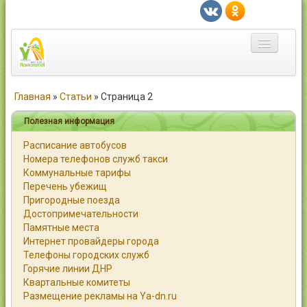
Главная
Главная
»
Статьи
»
Страница 2
Город
Полезная информация
Расписание автобусов
Статьи
Номера телефонов служб такси
Коммунальные тарифы
Каталог
Перечень убежищ
Пригородные поезда
Справочник
Достопримечательности
Памятные места
Работа
Интернет провайдеры города
Телефоны городских служб
Объявления
Горячие линии ДНР
Квартальные комитеты
Помощь
Размещение рекламы на Ya-dn.ru