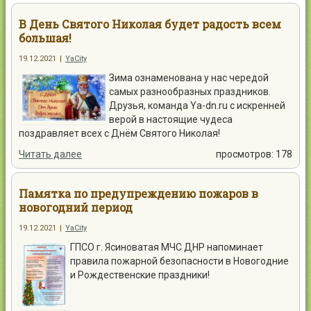
В День Святого Николая будет радость всем
большая!
19.12.2021
|
YaCity
Зима ознаменована у нас чередой
самых разнообразных праздников.
Друзья, команда Ya-dn.ru с искренней
верой в настоящие чудеса
поздравляет всех с Днём Святого Николая!
Читать далее
просмотров: 178
Памятка по предупреждению пожаров в
новогодний период
19.12.2021
|
YaCity
ГПСО г. Ясиноватая МЧС ДНР напоминает
правила пожарной безопасности в Новогодние
и Рождественские праздники!