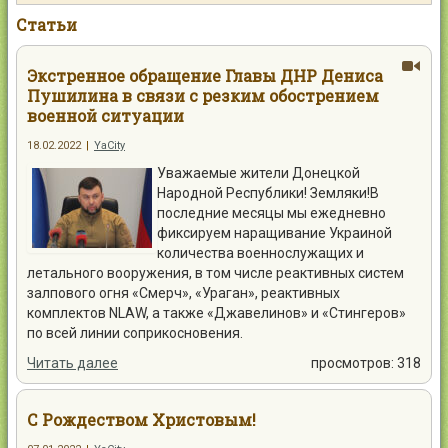
Контакты
Статьи
Экстренное обращение Главы ДНР Дениса
Пушилина в связи с резким обострением
военной ситуации
Войти
18.02.2022
|
YaCity
Уважаемые жители Донецкой
Народной Республики! Земляки!В
последние месяцы мы ежедневно
фиксируем наращивание Украиной
количества военнослужащих и
летального вооружения, в том числе реактивных систем
залпового огня «Смерч», «Ураган», реактивных
комплектов NLAW, а также «Джавелинов» и «Стингеров»
по всей линии соприкосновения.
Читать далее
просмотров: 318
С Рождеством Христовым!