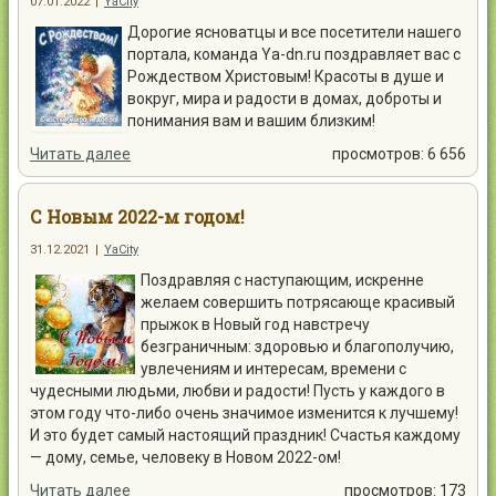
07.01.2022
|
YaCity
Дорогие ясноватцы и все посетители нашего
портала, команда Ya-dn.ru поздравляет вас с
Рождеством Христовым! Красоты в душе и
вокруг, мира и радости в домах, доброты и
понимания вам и вашим близким!
Читать далее
просмотров: 6 656
С Новым 2022-м годом!
31.12.2021
|
YaCity
Поздравляя с наступающим, искренне
желаем совершить потрясающе красивый
прыжок в Новый год навстречу
безграничным: здоровью и благополучию,
увлечениям и интересам, времени с
чудесными людьми, любви и радости! Пусть у каждого в
этом году что-либо очень значимое изменится к лучшему!
И это будет самый настоящий праздник! Счастья каждому
— дому, семье, человеку в Новом 2022-ом!
Читать далее
просмотров: 173