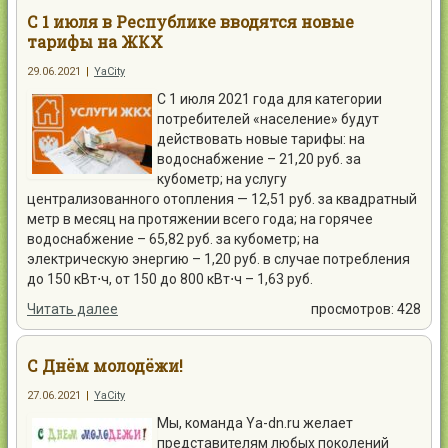
С 1 июля в Республике вводятся новые
тарифы на ЖКХ
29.06.2021
|
YaCity
С 1 июля 2021 года для категории
потребителей «население» будут
действовать новые тарифы: на
водоснабжение – 21,20 руб. за
кубометр; на услугу
централизованного отопления — 12,51 руб. за квадратный
метр в месяц на протяжении всего года; на горячее
водоснабжение – 65,82 руб. за кубометр; на
электрическую энергию – 1,20 руб. в случае потребления
до 150 кВт⋅ч, от 150 до 800 кВт⋅ч – 1,63 руб.
Читать далее
просмотров: 428
С Днём молодёжи!
27.06.2021
|
YaCity
Мы, команда Ya-dn.ru желает
представителям любых поколений