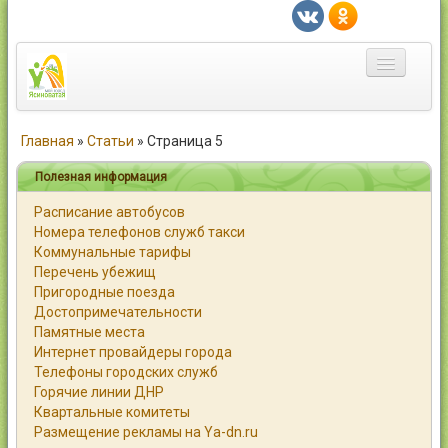
Главная
Главная
»
Статьи
»
Страница 5
Город
Полезная информация
Расписание автобусов
Статьи
Номера телефонов служб такси
Коммунальные тарифы
Каталог
Перечень убежищ
Пригородные поезда
Справочник
Достопримечательности
Памятные места
Работа
Интернет провайдеры города
Телефоны городских служб
Объявления
Горячие линии ДНР
Квартальные комитеты
Помощь
Размещение рекламы на Ya-dn.ru