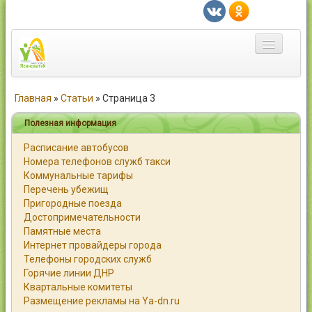
Главная
Главная
»
Статьи
»
Страница 3
Город
Полезная информация
Расписание автобусов
Статьи
Номера телефонов служб такси
Коммунальные тарифы
Каталог
Перечень убежищ
Пригородные поезда
Справочник
Достопримечательности
Памятные места
Работа
Интернет провайдеры города
Телефоны городских служб
Объявления
Горячие линии ДНР
Квартальные комитеты
Помощь
Размещение рекламы на Ya-dn.ru