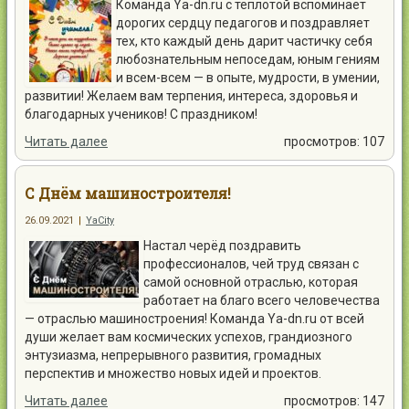
Команда Ya-dn.ru с теплотой вспоминает
дорогих сердцу педагогов и поздравляет
тех, кто каждый день дарит частичку себя
любознательным непоседам, юным гениям
и всем-всем — в опыте, мудрости, в умении,
развитии! Желаем вам терпения, интереса, здоровья и
благодарных учеников! С праздником!
Читать далее
просмотров: 107
С Днём машиностроителя!
26.09.2021
|
YaCity
Настал черёд поздравить
профессионалов, чей труд связан с
самой основной отраслью, которая
работает на благо всего человечества
— отраслью машиностроения! Команда Ya-dn.ru от всей
души желает вам космических успехов, грандиозного
энтузиазма, непрерывного развития, громадных
перспектив и множество новых идей и проектов.
Читать далее
просмотров: 147