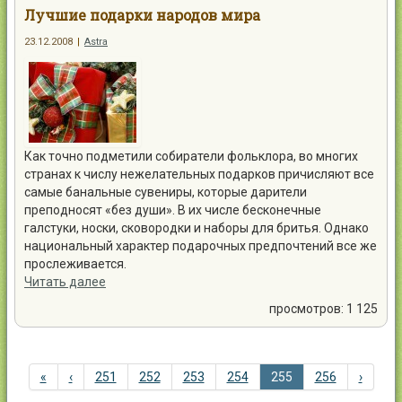
Лучшие подарки народов мира
23.12.2008
|
Astra
Как точно подметили собиратели фольклора, во многих
странах к числу нежелательных подарков причисляют все
самые банальные сувениры, которые дарители
преподносят «без души». В их числе бесконечные
галстуки, носки, сковородки и наборы для бритья. Однако
национальный характер подарочных предпочтений все же
прослеживается.
Читать далее
просмотров: 1 125
«
‹
251
252
253
254
255
256
›