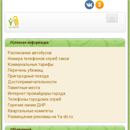
Главная
Полезная информация
Город
Расписание автобусов
Номера телефонов служб такси
Статьи
Коммунальные тарифы
Перечень убежищ
Каталог
Пригородные поезда
Достопримечательности
Справочник
Памятные места
Интернет провайдеры города
Работа
Телефоны городских служб
Горячие линии ДНР
Квартальные комитеты
Объявления
Размещение рекламы на Ya-dn.ru
Помощь
Объявления