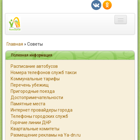
Главная
Главная
»
Советы
Город
Полезная информация
Расписание автобусов
Статьи
Номера телефонов служб такси
Коммунальные тарифы
Каталог
Перечень убежищ
Пригородные поезда
Справочник
Достопримечательности
Памятные места
Работа
Интернет провайдеры города
Телефоны городских служб
Объявления
Горячие линии ДНР
Квартальные комитеты
Помощь
Размещение рекламы на Ya-dn.ru