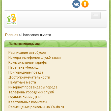
Главная
Главная
»
Налоговая льгота
Город
Полезная информация
Расписание автобусов
Статьи
Номера телефонов служб такси
Коммунальные тарифы
Каталог
Перечень убежищ
Пригородные поезда
Справочник
Достопримечательности
Памятные места
Работа
Интернет провайдеры города
Телефоны городских служб
Объявления
Горячие линии ДНР
Квартальные комитеты
Помощь
Размещение рекламы на Ya-dn.ru